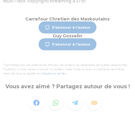
MultiTrack copyright/streaming #3791
Carrefour Chretien des Maskoutains
S'abonner à l'auteur
Guy Gosselin
S'abonner à l'auteur
TopChrétien est une plate-forme diffuseur de contenu de partenaires de qualité sélectionnés.
Toutefois, si vous veniez à trouver un contenu vidéo illicite ou avec un problème technique,
merci de nous le signaler en
cliquant sur ce lien
.
Vous avez aimé ? Partagez autour de vous !