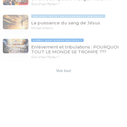
17:21
Quoi d'neuf Pasteur ?
MESSAGE TEXTE
ENSEIGNEMENTS BIBLIQUES
La puissance du sang de Jésus
Michaël Williams
VIDÉO
QUOI D'NEUF PASTEUR ?
Enlèvement et tribulations : POURQUOI
78:19
TOUT LE MONDE SE TROMPE ???
Quoi d'neuf Pasteur ?
Voir tout