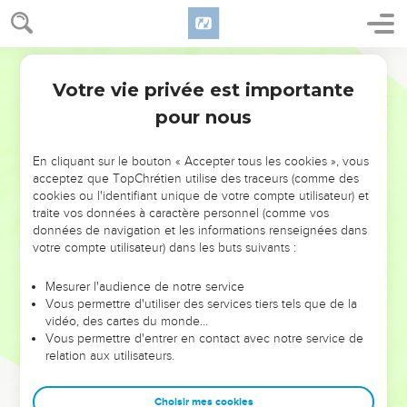
Votre vie privée est importante
pour nous
NE MANQUEZ PAS L’ÉVÉNEMENT
En cliquant sur le bouton « Accepter tous les cookies », vous
DE L’ANNÉE !
acceptez que TopChrétien utilise des traceurs (comme des
cookies ou l'identifiant unique de votre compte utilisateur) et
ET SI LEURS ERREURS POUVAIENT VOUS ÉVITER LES
traite vos données à caractère personnel (comme vos
VOTRES ?
données de navigation et les informations renseignées dans
votre compte utilisateur) dans les buts suivants :
On admire souvent les leaders pour leurs réussites, leur impact,
leur foi ou leur vision. Mais on voit moins les doutes, les erreurs
Mesurer l'audience de notre service
Vous permettre d'utiliser des services tiers tels que de la
et les saisons difficiles qu'ils ont traversés, alors même que ce
vidéo, des cartes du monde…
sont elles qui les ont façonnés.
Vous permettre d'entrer en contact avec notre service de
relation aux utilisateurs.
Dans cette conférence, leaders, entrepreneurs, et responsables
reviennent sur les erreurs marquantes de leur parcours et les
clés pour avancer avec plus de sagesse afin que leurs erreurs
Choisir mes cookies