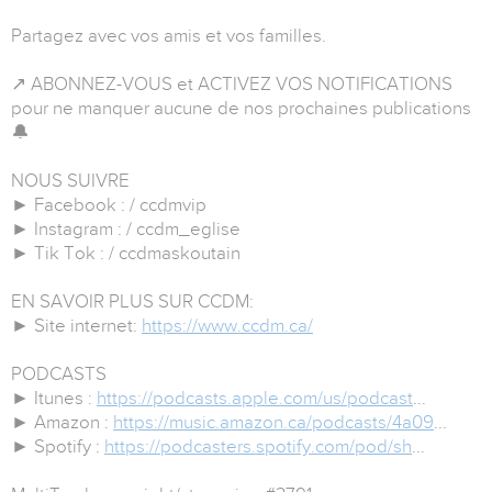
Partagez avec vos amis et vos familles.
↗ ABONNEZ-VOUS et ACTIVEZ VOS NOTIFICATIONS
pour ne manquer aucune de nos prochaines publications
🔔
NOUS SUIVRE
► Facebook : / ccdmvip
► Instagram : / ccdm_eglise
► Tik Tok : / ccdmaskoutain
EN SAVOIR PLUS SUR CCDM:
► Site internet:
https://www.ccdm.ca/
PODCASTS
► Itunes :
https://podcasts.apple.com/us/podcast
...
► Amazon :
https://music.amazon.ca/podcasts/4a09
...
► Spotify :
https://podcasters.spotify.com/pod/sh
...