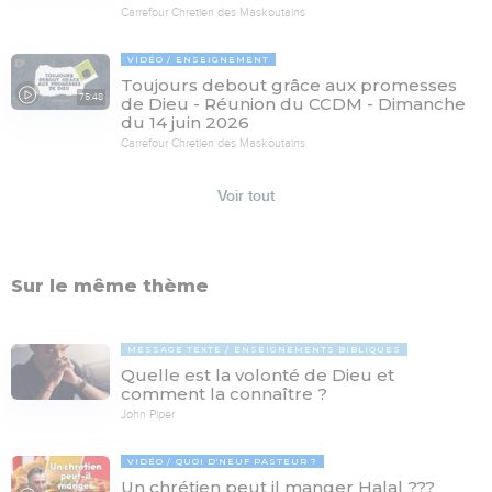
Carrefour Chretien des Maskoutains
VIDÉO
ENSEIGNEMENT
Toujours debout grâce aux promesses
75:48
de Dieu - Réunion du CCDM - Dimanche
du 14 juin 2026
Carrefour Chretien des Maskoutains
Voir tout
Sur le même thème
MESSAGE TEXTE
ENSEIGNEMENTS BIBLIQUES
Quelle est la volonté de Dieu et
comment la connaître ?
John Piper
VIDÉO
QUOI D'NEUF PASTEUR ?
Un chrétien peut il manger Halal ???