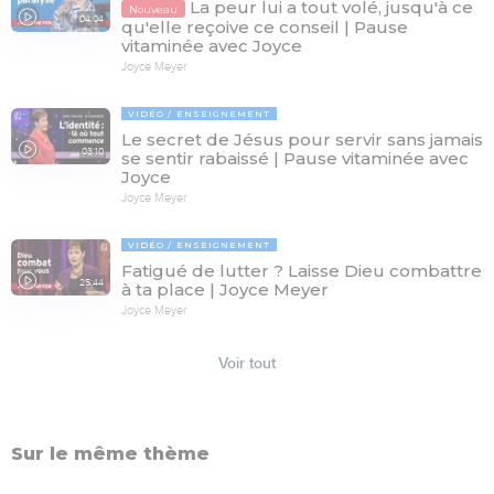
La peur lui a tout volé, jusqu'à ce
Nouveau
04:04
qu'elle reçoive ce conseil | Pause
vitaminée avec Joyce
Joyce Meyer
VIDÉO
ENSEIGNEMENT
Le secret de Jésus pour servir sans jamais
03:10
se sentir rabaissé | Pause vitaminée avec
Joyce
Joyce Meyer
VIDÉO
ENSEIGNEMENT
Fatigué de lutter ? Laisse Dieu combattre
25:44
à ta place | Joyce Meyer
Joyce Meyer
Voir tout
Sur le même thème