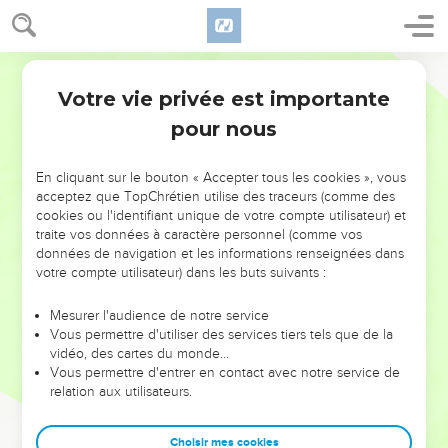
Votre vie privée est importante
pour nous
NE MANQUEZ PAS L’ÉVÉNEMENT
En cliquant sur le bouton « Accepter tous les cookies », vous
DE L’ANNÉE !
acceptez que TopChrétien utilise des traceurs (comme des
cookies ou l'identifiant unique de votre compte utilisateur) et
ET SI LEURS ERREURS POUVAIENT VOUS ÉVITER LES
traite vos données à caractère personnel (comme vos
VOTRES ?
données de navigation et les informations renseignées dans
votre compte utilisateur) dans les buts suivants :
On admire souvent les leaders pour leurs réussites, leur impact,
leur foi ou leur vision. Mais on voit moins les doutes, les erreurs
Mesurer l'audience de notre service
Vous permettre d'utiliser des services tiers tels que de la
et les saisons difficiles qu'ils ont traversés, alors même que ce
vidéo, des cartes du monde…
sont elles qui les ont façonnés.
Vous permettre d'entrer en contact avec notre service de
relation aux utilisateurs.
Dans cette conférence, leaders, entrepreneurs, et responsables
reviennent sur les erreurs marquantes de leur parcours et les
clés pour avancer avec plus de sagesse afin que leurs erreurs
Choisir mes cookies