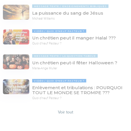
MESSAGE TEXTE
ENSEIGNEMENTS BIBLIQUES
La puissance du sang de Jésus
Michaël Williams
VIDÉO
QUOI D'NEUF PASTEUR ?
Un chrétien peut il manger Halal ???
17:21
Quoi d'neuf Pasteur ?
MESSAGE TEXTE
LA QUESTION TABOUE
Un chrétien peut-il fêter Halloween ?
Marie-Ange Muller
VIDÉO
QUOI D'NEUF PASTEUR ?
Enlèvement et tribulations : POURQUOI
78:19
TOUT LE MONDE SE TROMPE ???
Quoi d'neuf Pasteur ?
Voir tout