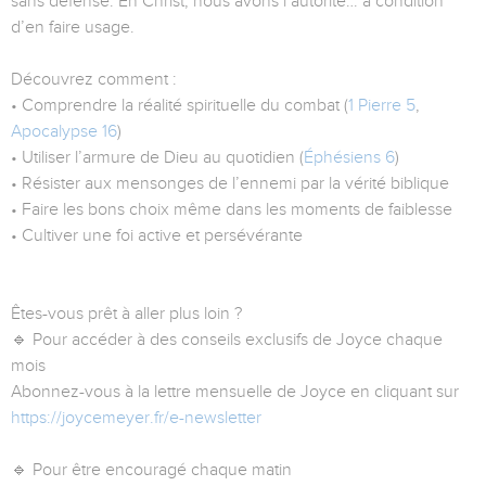
sans défense. En Christ, nous avons l’autorité… à condition
d’en faire usage.
Découvrez comment :
• Comprendre la réalité spirituelle du combat (
1 Pierre 5
,
Apocalypse 16
)
• Utiliser l’armure de Dieu au quotidien (
Éphésiens 6
)
• Résister aux mensonges de l’ennemi par la vérité biblique
• Faire les bons choix même dans les moments de faiblesse
• Cultiver une foi active et persévérante
Êtes-vous prêt à aller plus loin ?
🔹 Pour accéder à des conseils exclusifs de Joyce chaque
mois
Abonnez-vous à la lettre mensuelle de Joyce en cliquant sur
https://joycemeyer.fr/e-newsletter
🔹 Pour être encouragé chaque matin