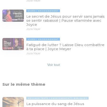
Joyce Meyer
VIDÉO
ENSEIGNEMENT
Le secret de Jésus pour servir sans jamais
03:10
se sentir rabaissé | Pause vitaminée avec
Joyce
Joyce Meyer
VIDÉO
ENSEIGNEMENT
Fatigué de lutter ? Laisse Dieu combattre
25:44
à ta place | Joyce Meyer
Joyce Meyer
Voir tout
Sur le même thème
MESSAGE TEXTE
ENSEIGNEMENTS BIBLIQUES
La puissance du sang de Jésus