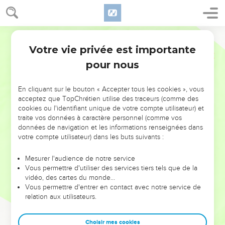
Votre vie privée est importante
pour nous
NE MANQUEZ PAS L’ÉVÉNEMENT
En cliquant sur le bouton « Accepter tous les cookies », vous
DE L’ANNÉE !
acceptez que TopChrétien utilise des traceurs (comme des
cookies ou l'identifiant unique de votre compte utilisateur) et
ET SI LEURS ERREURS POUVAIENT VOUS ÉVITER LES
traite vos données à caractère personnel (comme vos
VOTRES ?
données de navigation et les informations renseignées dans
votre compte utilisateur) dans les buts suivants :
On admire souvent les leaders pour leurs réussites, leur impact,
leur foi ou leur vision. Mais on voit moins les doutes, les erreurs
Mesurer l'audience de notre service
Vous permettre d'utiliser des services tiers tels que de la
et les saisons difficiles qu'ils ont traversés, alors même que ce
vidéo, des cartes du monde…
sont elles qui les ont façonnés.
Vous permettre d'entrer en contact avec notre service de
relation aux utilisateurs.
Dans cette conférence, leaders, entrepreneurs, et responsables
reviennent sur les erreurs marquantes de leur parcours et les
clés pour avancer avec plus de sagesse afin que leurs erreurs
Choisir mes cookies