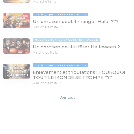
Michaël Williams
VIDÉO
QUOI D'NEUF PASTEUR ?
Un chrétien peut il manger Halal ???
17:21
Quoi d'neuf Pasteur ?
MESSAGE TEXTE
LA QUESTION TABOUE
Un chrétien peut-il fêter Halloween ?
Marie-Ange Muller
VIDÉO
QUOI D'NEUF PASTEUR ?
Enlèvement et tribulations : POURQUOI
78:19
TOUT LE MONDE SE TROMPE ???
Quoi d'neuf Pasteur ?
Voir tout