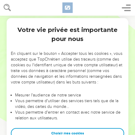
Votre vie privée est importante
pour nous
NE MANQUEZ PAS L’ÉVÉNEMENT
En cliquant sur le bouton « Accepter tous les cookies », vous
DE L’ANNÉE !
acceptez que TopChrétien utilise des traceurs (comme des
cookies ou l'identifiant unique de votre compte utilisateur) et
ET SI LEURS ERREURS POUVAIENT VOUS ÉVITER LES
traite vos données à caractère personnel (comme vos
VOTRES ?
données de navigation et les informations renseignées dans
votre compte utilisateur) dans les buts suivants :
On admire souvent les leaders pour leurs réussites, leur impact,
leur foi ou leur vision. Mais on voit moins les doutes, les erreurs
Mesurer l'audience de notre service
Vous permettre d'utiliser des services tiers tels que de la
et les saisons difficiles qu'ils ont traversés, alors même que ce
vidéo, des cartes du monde…
sont elles qui les ont façonnés.
Vous permettre d'entrer en contact avec notre service de
relation aux utilisateurs.
Dans cette conférence, leaders, entrepreneurs, et responsables
reviennent sur les erreurs marquantes de leur parcours et les
clés pour avancer avec plus de sagesse afin que leurs erreurs
Choisir mes cookies