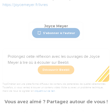
https://joycemeyer.fr/livres
Joyce Meyer
S'abonner à l'auteur
Prolongez cette réflexion avec les ouvrages de Joyce
Meyer à lire où à écouter sur Beebli.
Découvrir Beebli
TopChrétien est une plate-forme diffuseur de contenu de partenaires de qualité sélectionnés.
Toutefois, si vous veniez à trouver un contenu vidéo illicite ou avec un problème technique,
merci de nous le signaler en
cliquant sur ce lien
.
Vous avez aimé ? Partagez autour de vous !