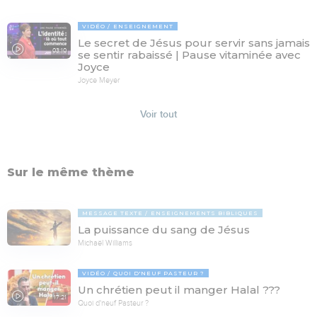
VIDÉO
ENSEIGNEMENT
Le secret de Jésus pour servir sans jamais
03:10
se sentir rabaissé | Pause vitaminée avec
Joyce
Joyce Meyer
Voir tout
Sur le même thème
MESSAGE TEXTE
ENSEIGNEMENTS BIBLIQUES
La puissance du sang de Jésus
Michaël Williams
VIDÉO
QUOI D'NEUF PASTEUR ?
Un chrétien peut il manger Halal ???
17:21
Quoi d'neuf Pasteur ?