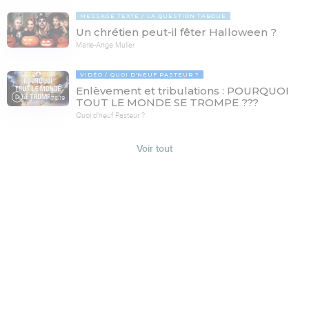
MESSAGE TEXTE
LA QUESTION TABOUE
Un chrétien peut-il fêter Halloween ?
Marie-Ange Muller
VIDÉO
QUOI D'NEUF PASTEUR ?
Enlèvement et tribulations : POURQUOI
78:19
TOUT LE MONDE SE TROMPE ???
Quoi d'neuf Pasteur ?
Voir tout