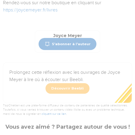
Rendez-vous sur notre boutique en cliquant sur
https://joycemeyer.fr/livres
Joyce Meyer
S'abonner à l'auteur
Prolongez cette réflexion avec les ouvrages de Joyce
Meyer à lire où à écouter sur Beebli.
Découvrir Beebli
TopChrétien est une plate-forme diffuseur de contenu de partenaires de qualité sélectionnés.
Toutefois, si vous veniez à trouver un contenu vidéo illicite ou avec un problème technique,
merci de nous le signaler en
cliquant sur ce lien
.
Vous avez aimé ? Partagez autour de vous !