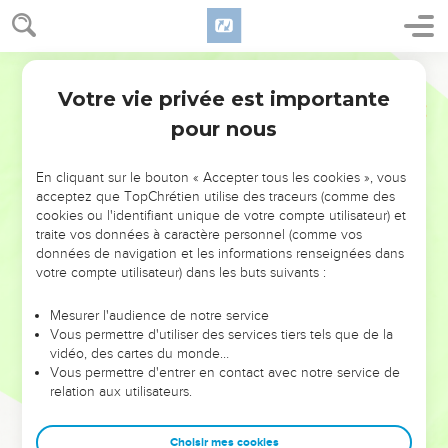
Votre vie privée est importante
pour nous
NE MANQUEZ PAS L’ÉVÉNEMENT
En cliquant sur le bouton « Accepter tous les cookies », vous
DE L’ANNÉE !
acceptez que TopChrétien utilise des traceurs (comme des
cookies ou l'identifiant unique de votre compte utilisateur) et
ET SI LEURS ERREURS POUVAIENT VOUS ÉVITER LES
traite vos données à caractère personnel (comme vos
VOTRES ?
données de navigation et les informations renseignées dans
votre compte utilisateur) dans les buts suivants :
On admire souvent les leaders pour leurs réussites, leur impact,
leur foi ou leur vision. Mais on voit moins les doutes, les erreurs
Mesurer l'audience de notre service
Vous permettre d'utiliser des services tiers tels que de la
et les saisons difficiles qu'ils ont traversés, alors même que ce
vidéo, des cartes du monde…
sont elles qui les ont façonnés.
Vous permettre d'entrer en contact avec notre service de
relation aux utilisateurs.
Dans cette conférence, leaders, entrepreneurs, et responsables
reviennent sur les erreurs marquantes de leur parcours et les
clés pour avancer avec plus de sagesse afin que leurs erreurs
Choisir mes cookies