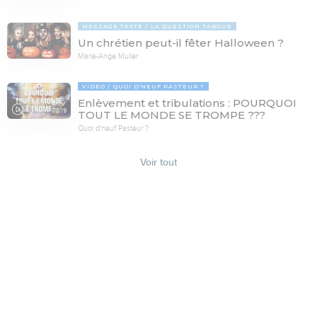
MESSAGE TEXTE
LA QUESTION TABOUE
Un chrétien peut-il fêter Halloween ?
Marie-Ange Muller
VIDÉO
QUOI D'NEUF PASTEUR ?
Enlèvement et tribulations : POURQUOI
78:19
TOUT LE MONDE SE TROMPE ???
Quoi d'neuf Pasteur ?
Voir tout