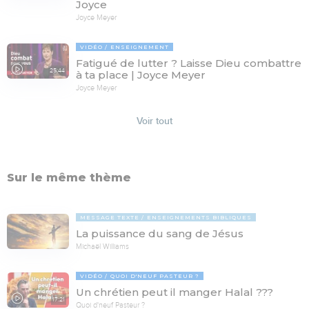
Joyce
Joyce Meyer
VIDÉO
ENSEIGNEMENT
Fatigué de lutter ? Laisse Dieu combattre
25:44
à ta place | Joyce Meyer
Joyce Meyer
Voir tout
Sur le même thème
MESSAGE TEXTE
ENSEIGNEMENTS BIBLIQUES
La puissance du sang de Jésus
Michaël Williams
VIDÉO
QUOI D'NEUF PASTEUR ?
Un chrétien peut il manger Halal ???
17:21
Quoi d'neuf Pasteur ?