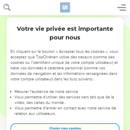
Votre vie privée est importante
pour nous
NE MANQUEZ PAS L’ÉVÉNEMENT
En cliquant sur le bouton « Accepter tous les cookies », vous
DE L’ANNÉE !
acceptez que TopChrétien utilise des traceurs (comme des
cookies ou l'identifiant unique de votre compte utilisateur) et
ET SI LEURS ERREURS POUVAIENT VOUS ÉVITER LES
traite vos données à caractère personnel (comme vos
VOTRES ?
données de navigation et les informations renseignées dans
votre compte utilisateur) dans les buts suivants :
On admire souvent les leaders pour leurs réussites, leur impact,
leur foi ou leur vision. Mais on voit moins les doutes, les erreurs
Mesurer l'audience de notre service
Vous permettre d'utiliser des services tiers tels que de la
et les saisons difficiles qu'ils ont traversés, alors même que ce
vidéo, des cartes du monde…
sont elles qui les ont façonnés.
Vous permettre d'entrer en contact avec notre service de
relation aux utilisateurs.
Dans cette conférence, leaders, entrepreneurs, et responsables
reviennent sur les erreurs marquantes de leur parcours et les
clés pour avancer avec plus de sagesse afin que leurs erreurs
Choisir mes cookies