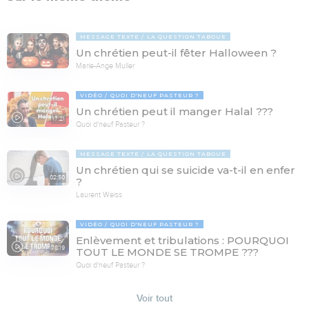
MESSAGE TEXTE
LA QUESTION TABOUE
Un chrétien peut-il fêter Halloween ?
Marie-Ange Muller
VIDÉO
QUOI D'NEUF PASTEUR ?
Un chrétien peut il manger Halal ???
17:21
Quoi d'neuf Pasteur ?
MESSAGE TEXTE
LA QUESTION TABOUE
Un chrétien qui se suicide va-t-il en enfer
02:50
?
Laurent Weiss
VIDÉO
QUOI D'NEUF PASTEUR ?
Enlèvement et tribulations : POURQUOI
78:19
TOUT LE MONDE SE TROMPE ???
Quoi d'neuf Pasteur ?
Voir tout