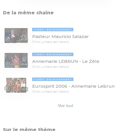
De la même chaîne
VIDÉO
ENSEIGNEMENT
Pasteur Mauricio Salazar
47:27
Christ Lumière des Nations
VIDÉO
ENSEIGNEMENT
Annemarie LEBRUN - Le Zèle
81:42
Christ Lumière des Nations
VIDÉO
ENSEIGNEMENT
Eurospirit 2006 - Annemarie Lebrun
12:14
Christ Lumière des Nations
Voir tout
Sur le même thème