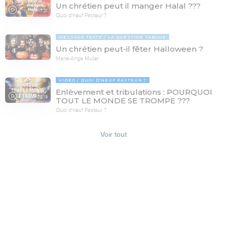
Un chrétien peut il manger Halal ???
17:21
Quoi d'neuf Pasteur ?
MESSAGE TEXTE
LA QUESTION TABOUE
Un chrétien peut-il fêter Halloween ?
Marie-Ange Muller
VIDÉO
QUOI D'NEUF PASTEUR ?
Enlèvement et tribulations : POURQUOI
78:19
TOUT LE MONDE SE TROMPE ???
Quoi d'neuf Pasteur ?
Voir tout