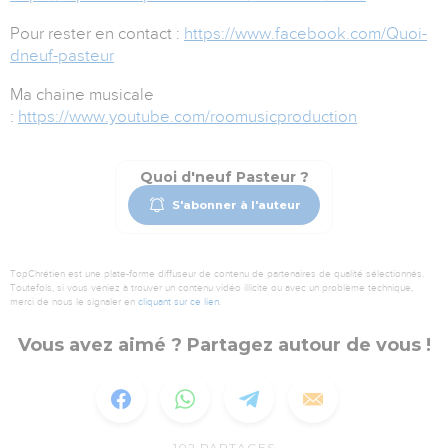
Pour rester en contact :
https://www.facebook.com/Quoi-
dneuf-pasteur
Ma chaine musicale
:
https://www.youtube.com/roomusicproduction
Quoi d'neuf Pasteur ?
S'abonner à l'auteur
TopChrétien est une plate-forme diffuseur de contenu de partenaires de qualité sélectionnés.
Toutefois, si vous veniez à trouver un contenu vidéo illicite ou avec un problème technique,
merci de nous le signaler en
cliquant sur ce lien
.
Vous avez aimé ? Partagez autour de vous !
102
PARTAGES