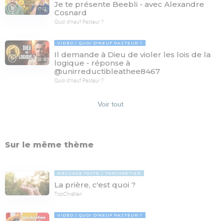
Je te présente Beebli - avec Alexandre
17:12
Cosnard
Quoi d'neuf Pasteur ?
VIDÉO
QUOI D'NEUF PASTEUR ?
Il demande à Dieu de violer les lois de la
12:16
logique - réponse à
@unirreductibleathee8467
Quoi d'neuf Pasteur ?
Voir tout
Sur le même thème
MESSAGE TEXTE
TOPCHRÉTIEN
La prière, c'est quoi ?
TopChrétien
VIDÉO
QUOI D'NEUF PASTEUR ?