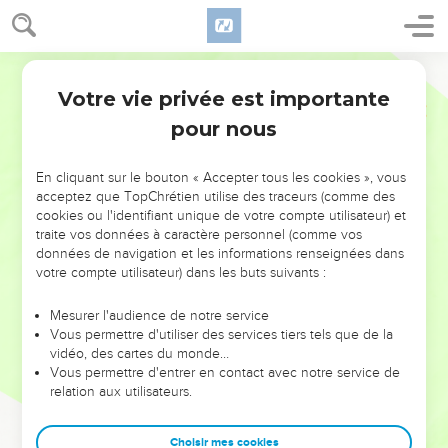
Votre vie privée est importante
pour nous
NE MANQUEZ PAS L’ÉVÉNEMENT
En cliquant sur le bouton « Accepter tous les cookies », vous
DE L’ANNÉE !
acceptez que TopChrétien utilise des traceurs (comme des
cookies ou l'identifiant unique de votre compte utilisateur) et
ET SI LEURS ERREURS POUVAIENT VOUS ÉVITER LES
traite vos données à caractère personnel (comme vos
VOTRES ?
données de navigation et les informations renseignées dans
votre compte utilisateur) dans les buts suivants :
On admire souvent les leaders pour leurs réussites, leur impact,
leur foi ou leur vision. Mais on voit moins les doutes, les erreurs
Mesurer l'audience de notre service
Vous permettre d'utiliser des services tiers tels que de la
et les saisons difficiles qu'ils ont traversés, alors même que ce
vidéo, des cartes du monde…
sont elles qui les ont façonnés.
Vous permettre d'entrer en contact avec notre service de
relation aux utilisateurs.
Dans cette conférence, leaders, entrepreneurs, et responsables
reviennent sur les erreurs marquantes de leur parcours et les
clés pour avancer avec plus de sagesse afin que leurs erreurs
Choisir mes cookies