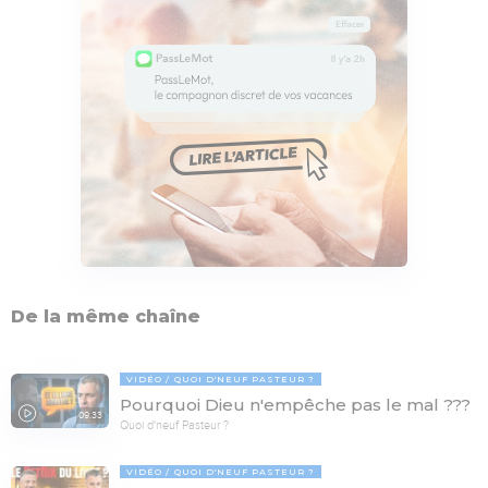
De la même chaîne
VIDÉO
QUOI D'NEUF PASTEUR ?
Pourquoi Dieu n'empêche pas le mal ???
09:33
Quoi d'neuf Pasteur ?
VIDÉO
QUOI D'NEUF PASTEUR ?