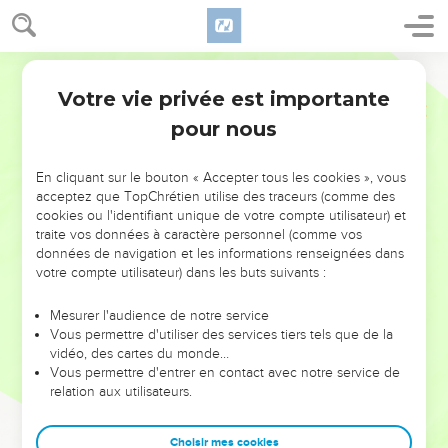
Votre vie privée est importante
pour nous
NE MANQUEZ PAS L’ÉVÉNEMENT
En cliquant sur le bouton « Accepter tous les cookies », vous
DE L’ANNÉE !
acceptez que TopChrétien utilise des traceurs (comme des
cookies ou l'identifiant unique de votre compte utilisateur) et
ET SI LEURS ERREURS POUVAIENT VOUS ÉVITER LES
traite vos données à caractère personnel (comme vos
VOTRES ?
données de navigation et les informations renseignées dans
votre compte utilisateur) dans les buts suivants :
On admire souvent les leaders pour leurs réussites, leur impact,
leur foi ou leur vision. Mais on voit moins les doutes, les erreurs
Mesurer l'audience de notre service
Vous permettre d'utiliser des services tiers tels que de la
et les saisons difficiles qu'ils ont traversés, alors même que ce
vidéo, des cartes du monde…
sont elles qui les ont façonnés.
Vous permettre d'entrer en contact avec notre service de
relation aux utilisateurs.
Dans cette conférence, leaders, entrepreneurs, et responsables
reviennent sur les erreurs marquantes de leur parcours et les
clés pour avancer avec plus de sagesse afin que leurs erreurs
Choisir mes cookies