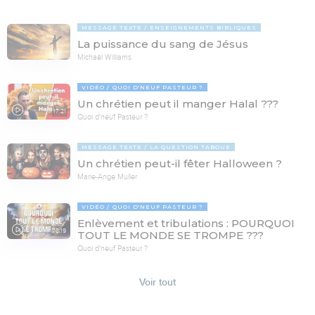
MESSAGE TEXTE
ENSEIGNEMENTS BIBLIQUES
La puissance du sang de Jésus
Michaël Williams
VIDÉO
QUOI D'NEUF PASTEUR ?
Un chrétien peut il manger Halal ???
17:21
Quoi d'neuf Pasteur ?
MESSAGE TEXTE
LA QUESTION TABOUE
Un chrétien peut-il fêter Halloween ?
Marie-Ange Muller
VIDÉO
QUOI D'NEUF PASTEUR ?
Enlèvement et tribulations : POURQUOI
78:19
TOUT LE MONDE SE TROMPE ???
Quoi d'neuf Pasteur ?
Voir tout