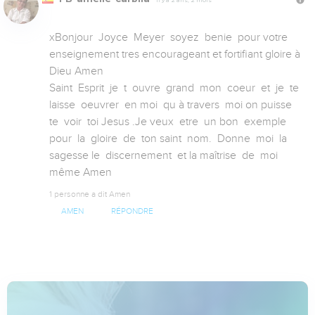
xBonjour  Joyce  Meyer  soyez  benie  pour votre 
enseignement tres encourageant et fortifiant gloire à 
Dieu Amen 

Saint  Esprit  je  t  ouvre  grand  mon  coeur  et  je  te 
laisse  oeuvrer  en moi  qu à travers  moi on puisse  
te  voir  toi Jesus .Je veux  etre  un bon  exemple  
pour  la  gloire  de  ton saint  nom.  Donne  moi  la 
sagesse le  discernement  et la maîtrise  de  moi 
même Amen
1 personne a dit Amen
AMEN
RÉPONDRE