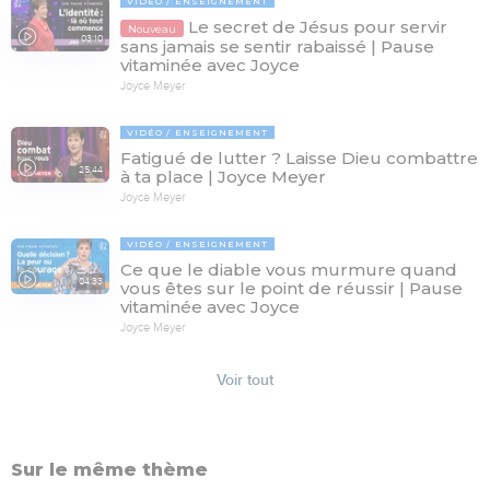
VIDÉO
ENSEIGNEMENT
Le secret de Jésus pour servir
Nouveau
03:10
sans jamais se sentir rabaissé | Pause
vitaminée avec Joyce
Joyce Meyer
VIDÉO
ENSEIGNEMENT
Fatigué de lutter ? Laisse Dieu combattre
25:44
à ta place | Joyce Meyer
Joyce Meyer
VIDÉO
ENSEIGNEMENT
Ce que le diable vous murmure quand
04:33
vous êtes sur le point de réussir | Pause
vitaminée avec Joyce
Joyce Meyer
Voir tout
Sur le même thème