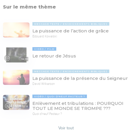
Sur le même thème
MESSAGE TEXTE
ENSEIGNEMENTS BIBLIQUES
La puissance de l’action de grâce
Edouard Kowalski
VIDÉO
FILM
Le retour de Jésus
04:36
MESSAGE TEXTE
ENSEIGNEMENTS BIBLIQUES
La puissance de la présence du Seigneur
David Wilkerson
VIDÉO
QUOI D'NEUF PASTEUR ?
Enlèvement et tribulations : POURQUOI
78:19
TOUT LE MONDE SE TROMPE ???
Quoi d'neuf Pasteur ?
Voir tout