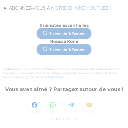
► ABONNEZ-VOUS A
NOTRE CHAÎNE YOUTUBE
!
5 minutes essentielles
S'abonner à l'auteur
Moussa Koné
S'abonner à l'auteur
TopChrétien est une plate-forme diffuseur de contenu de partenaires de qualité sélectionnés.
Toutefois, si vous veniez à trouver un contenu vidéo illicite ou avec un problème technique,
merci de nous le signaler en
cliquant sur ce lien
.
Vous avez aimé ? Partagez autour de vous !
53
PARTAGES