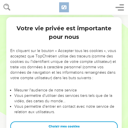
Votre vie privée est importante
pour nous
NE MANQUEZ PAS L’ÉVÉNEMENT
En cliquant sur le bouton « Accepter tous les cookies », vous
DE L’ANNÉE !
acceptez que TopChrétien utilise des traceurs (comme des
cookies ou l'identifiant unique de votre compte utilisateur) et
ET SI LEURS ERREURS POUVAIENT VOUS ÉVITER LES
traite vos données à caractère personnel (comme vos
VOTRES ?
données de navigation et les informations renseignées dans
votre compte utilisateur) dans les buts suivants :
On admire souvent les leaders pour leurs réussites, leur impact,
leur foi ou leur vision. Mais on voit moins les doutes, les erreurs
Mesurer l'audience de notre service
Vous permettre d'utiliser des services tiers tels que de la
et les saisons difficiles qu'ils ont traversés, alors même que ce
vidéo, des cartes du monde…
sont elles qui les ont façonnés.
Vous permettre d'entrer en contact avec notre service de
relation aux utilisateurs.
Dans cette conférence, leaders, entrepreneurs, et responsables
reviennent sur les erreurs marquantes de leur parcours et les
clés pour avancer avec plus de sagesse afin que leurs erreurs
Choisir mes cookies