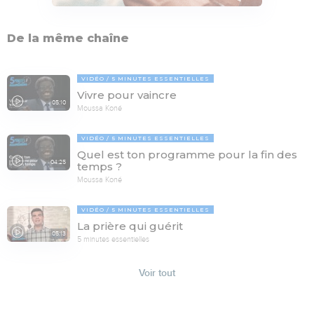
De la même chaîne
VIDÉO
5 MINUTES ESSENTIELLES
Vivre pour vaincre
05:10
Moussa Koné
VIDÉO
5 MINUTES ESSENTIELLES
Quel est ton programme pour la fin des
04:25
temps ?
Moussa Koné
VIDÉO
5 MINUTES ESSENTIELLES
La prière qui guérit
05:13
5 minutes essentielles
Voir tout