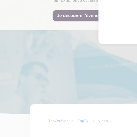
leur expérience est faite pour vous.
Je découvre l’événement
TopChrétien
TopTV
Vidéo