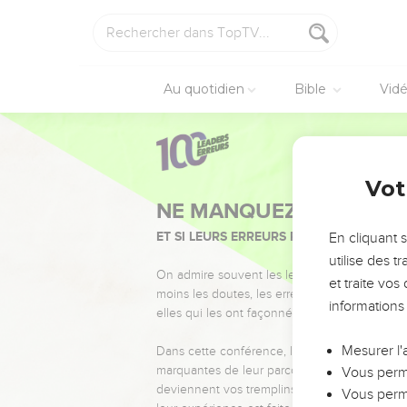
Au quotidien
Bible
Vid
Vot
NE MANQUEZ PAS L’ÉVÉ
ET SI LEURS ERREURS POUVAIENT VOUS 
En cliquant 
utilise des 
On admire souvent les leaders pour leurs réussi
et traite vo
moins les doutes, les erreurs et les saisons di
informations
elles qui les ont façonnés.
Mesurer l'
Dans cette conférence, leaders, entrepreneur
marquantes de leur parcours et les clés pour
Vous perme
deviennent vos tremplins. Que vous guidiez 
Vous perme