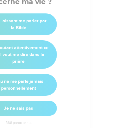
cerne ma vie ?
e laissant me parler par
la Bible
outant attentivement ce
il veut me dire dans la
prière
u ne me parle jamais
personnellement
Je ne sais pas
368
participants