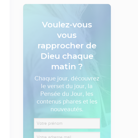
Voulez-vous
vous
rapprocher de
Dieu
chaque
matin ?
Chaque jour, découvrez
le verset du jour, la
Pensée du Jour, les
contenus phares et les
nouveautés.