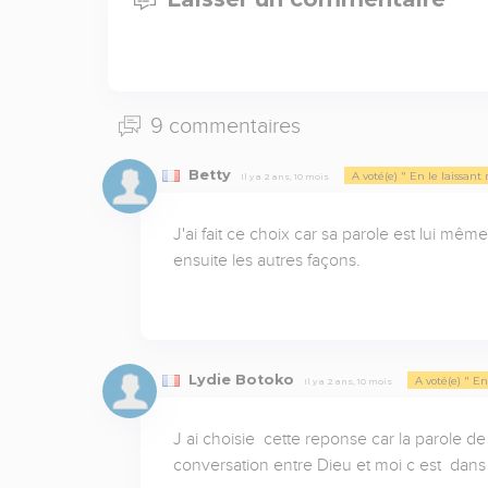
9 commentaires
Betty
A voté(e) " En le laissant
Il y a 2 ans, 10 mois
J'ai fait ce choix car sa parole est lui même,
ensuite les autres façons.
Lydie Botoko
A voté(e) " En
Il y a 2 ans, 10 mois
J ai choisie  cette reponse car la parole de 
conversation entre Dieu et moi c est  dans l