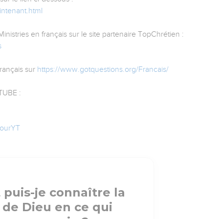
intenant.html
istries en français sur le site partenaire TopChrétien :
s
rançais sur
https://www.gotquestions.org/Francais/
UBE :
JourYT
uis-je connaître la
 de Dieu en ce qui