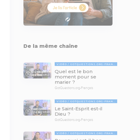
De la même chaîne
VIDÉO
GOTQUESTIONS.ORG-FRANÇAIS
Quel est le bon
05:21
moment pour se
marier ?
GotQuestions.org-Français
VIDÉO
GOTQUESTIONS.ORG-FRANÇAIS
Le Saint-Esprit est-il
03:49
Dieu ?
GotQuestions.org-Français
VIDÉO
GOTQUESTIONS.ORG-FRANÇAIS