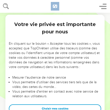
Votre vie privée est importante
pour nous
NE MANQUEZ PAS L’ÉVÉNEMENT
En cliquant sur le bouton « Accepter tous les cookies », vous
DE L’ANNÉE !
acceptez que TopChrétien utilise des traceurs (comme des
cookies ou l'identifiant unique de votre compte utilisateur) et
ET SI LEURS ERREURS POUVAIENT VOUS ÉVITER LES
traite vos données à caractère personnel (comme vos
VOTRES ?
données de navigation et les informations renseignées dans
votre compte utilisateur) dans les buts suivants :
On admire souvent les leaders pour leurs réussites, leur impact,
leur foi ou leur vision. Mais on voit moins les doutes, les erreurs
Mesurer l'audience de notre service
Vous permettre d'utiliser des services tiers tels que de la
et les saisons difficiles qu'ils ont traversés, alors même que ce
vidéo, des cartes du monde…
sont elles qui les ont façonnés.
Vous permettre d'entrer en contact avec notre service de
relation aux utilisateurs.
Dans cette conférence, leaders, entrepreneurs, et responsables
reviennent sur les erreurs marquantes de leur parcours et les
clés pour avancer avec plus de sagesse afin que leurs erreurs
Choisir mes cookies