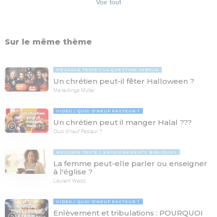
Voir tout
Sur le même thème
MESSAGE TEXTE
LA QUESTION TABOUE
Un chrétien peut-il fêter Halloween ?
Marie-Ange Muller
VIDÉO
QUOI D'NEUF PASTEUR ?
Un chrétien peut il manger Halal ???
17:21
Quoi d'neuf Pasteur ?
MESSAGE TEXTE
ENSEIGNEMENTS BIBLIQUES
La femme peut-elle parler ou enseigner
à l'église ?
Laurent Weiss
VIDÉO
QUOI D'NEUF PASTEUR ?
Enlèvement et tribulations : POURQUOI