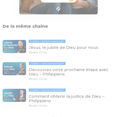
De la même chaîne
VIDÉO
ENSEIGNEMENT
Jésus, le jubilé de Dieu pour nous
26:33
Bayless Conley
VIDÉO
ENSEIGNEMENT
Découvrez votre prochaine étape avec
26:03
Dieu – Philippiens
Bayless Conley
VIDÉO
ENSEIGNEMENT
Comment obtenir la justice de Dieu –
26:29
Philippiens
Bayless Conley