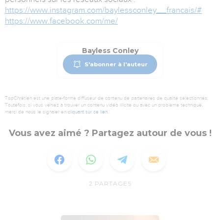
https://www.instagram.com/baylessconley__francais/#
https://www.facebook.com/me/
Bayless Conley
S'abonner à l'auteur
TopChrétien est une plate-forme diffuseur de contenu de partenaires de qualité sélectionnés.
Toutefois, si vous veniez à trouver un contenu vidéo illicite ou avec un problème technique,
merci de nous le signaler en
cliquant sur ce lien
.
Vous avez aimé ? Partagez autour de vous !
2
PARTAGES