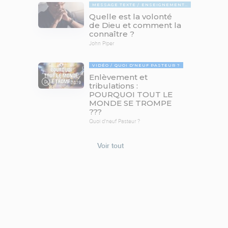
MESSAGE TEXTE
ENSEIGNEMENTS BIBLIQUES
Quelle est la volonté
de Dieu et comment la
connaître ?
John Piper
VIDÉO
QUOI D'NEUF PASTEUR ?
Enlèvement et
78:19
tribulations :
POURQUOI TOUT LE
MONDE SE TROMPE
???
Quoi d'neuf Pasteur ?
Voir tout