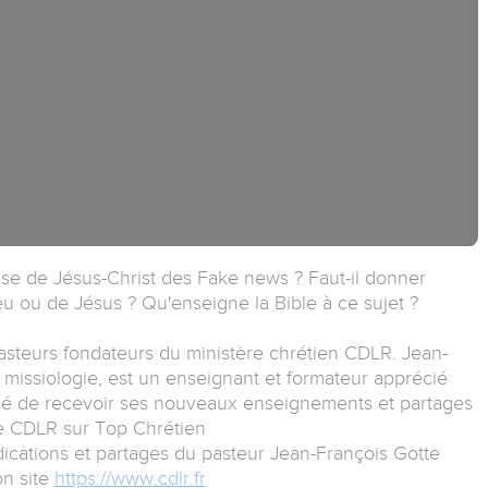
église de Jésus-Christ des Fake news ? Faut-il donner
eu ou de Jésus ? Qu'enseigne la Bible à ce sujet ?
asteurs fondateurs du ministère chrétien CDLR. Jean-
 missiologie, est un enseignant et formateur apprécié
ssé de recevoir ses nouveaux enseignements et partages
e CDLR sur Top Chrétien
ications et partages du pasteur Jean-François Gotte
on site
https://www.cdlr.fr