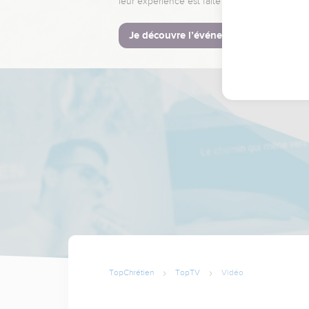
leur expérience est faite pour vous.
Je découvre l’événement
TopChrétien
TopTV
Vidéo