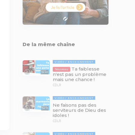
De la même chaîne
VIDÉO
ENSEIGNEMENT
Ta faiblesse
Nouveau
04:40
n'est pas un problème
mais une chance !
CDLR
VIDÉO
ENSEIGNEMENT
Ne faisons pas des
04:10
serviteurs de Dieu des
idoles !
CDLR
VIDÉO
ENSEIGNEMENT