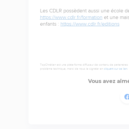
Les CDLR possèdent aussi une école de f
https://www.cdlr.fr/formation
et une mais
enfants :
https://www.cdlr.fr/editions
TopChrétien est une plate-forme diffuseur de contenu de partenaires de
problème technique, merci de nous le signaler en
cliquant sur ce lien
.
Vous avez aimé