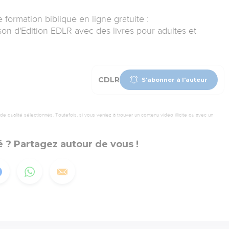
ormation biblique en ligne gratuite :
on d'Edition EDLR avec des livres pour adultes et
CDLR
S'abonner à l'auteur
 qualité sélectionnés. Toutefois, si vous veniez à trouver un contenu vidéo illicite ou avec un
 ? Partagez autour de vous !