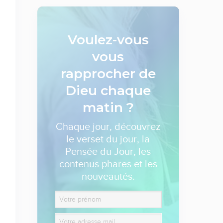
Voulez-vous
vous
rapprocher de
Dieu
chaque
matin ?
Chaque jour, découvrez
le verset du jour, la
Pensée du Jour, les
contenus phares et les
nouveautés.