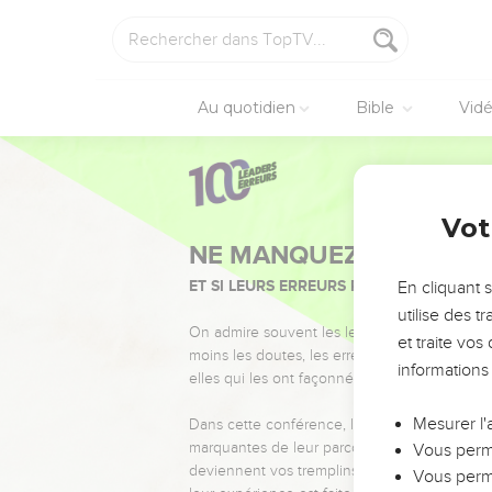
Au quotidien
Bible
Vid
Vot
NE MANQUEZ PAS L’ÉVÉ
ET SI LEURS ERREURS POUVAIENT VOUS 
En cliquant 
utilise des 
On admire souvent les leaders pour leurs réussi
et traite vo
moins les doutes, les erreurs et les saisons di
informations
elles qui les ont façonnés.
Mesurer l'
Dans cette conférence, leaders, entrepreneur
marquantes de leur parcours et les clés pour
Vous perme
deviennent vos tremplins. Que vous guidiez 
Vous perme