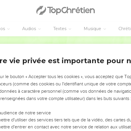
éos
Audios
Textes
Musique
Chrét
re vie privée est importante pour 
NEMENT DE L’ANNÉE !
ÉVITER LES VOTRES ?
sur le bouton « Accepter tous les cookies », vous acceptez que T
traceurs (comme des cookies ou l'identifiant unique de votre compte 
tes, leur impact, leur foi ou leur vision. Mais on voit
s données à caractère personnel (comme vos données de navigatio
fficiles qu'ils ont traversés, alors même que ce sont
 renseignées dans votre compte utilisateur) dans les buts suivants 
audience de notre service
s, et responsables reviennent sur les erreurs
 avancer avec plus de sagesse afin que leurs erreurs
ttre d'utiliser des services tiers tels que de la vidéo, des cartes
un ministère, une équipe, un groupe ou une famille,
ttre d'entrer en contact avec notre service de relation aux utilisat