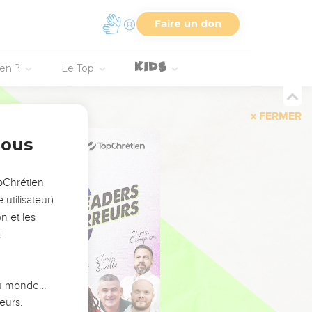
Faire un don
ien ?
Le Top
FERMER
nous
opChrétien
utilisateur)
n et les
:
 du monde…
eurs.