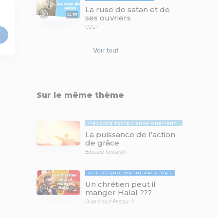
La ruse de satan et de
04:55
ses ouvriers
CDLR
Voir tout
Sur le même thème
MESSAGE TEXTE
ENSEIGNEMENTS BIBLIQUES
La puissance de l’action
de grâce
Edouard Kowalski
VIDÉO
QUOI D'NEUF PASTEUR ?
Un chrétien peut il
17:21
manger Halal ???
Quoi d'neuf Pasteur ?