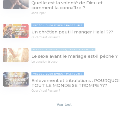
Quelle est la volonté de Dieu et
comment la connaître ?
John Piper
VIDÉO
QUOI D'NEUF PASTEUR ?
Un chrétien peut il manger Halal ???
17:21
Quoi d'neuf Pasteur ?
MESSAGE TEXTE
LA QUESTION TABOUE
Le sexe avant le mariage est-il péché ?
La question taboue
VIDÉO
QUOI D'NEUF PASTEUR ?
Enlèvement et tribulations : POURQUOI
78:19
TOUT LE MONDE SE TROMPE ???
Quoi d'neuf Pasteur ?
Voir tout