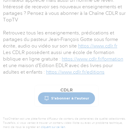
formateur apprécié mais aussi un homme de réveil.
Intéressé de recevoir ses nouveaux enseignements et
partages ? Pensez à vous abonner à la Chaîne CDLR sur
TopTV
Retrouvez tous les enseignements, prédications et
partages du pasteur Jean-François Gotte sous forme
écrite, audio ou vidéo sur son site
https://www.cdlr.fr
Les CDLR possèdent aussi une école de formation
biblique en ligne gratuite :
https://www.cdlr.fr/formation
et une maison d'Edition EDLR avec des livres pour
adultes et enfants :
https://www.cdlr.fr/editions
CDLR
S'abonner à l'auteur
TopChrétien est une plate-forme diffuseur de contenu de partenaires de qualité sélectionnés.
Toutefois, si vous veniez à trouver un contenu vidéo illicite ou avec un problème technique,
merci de nous le signaler en
cliquant sur ce lien
.