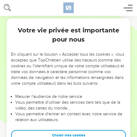
Votre vie privée est importante
pour nous
NE MANQUEZ PAS L’ÉVÉNEMENT
En cliquant sur le bouton « Accepter tous les cookies », vous
DE L’ANNÉE !
acceptez que TopChrétien utilise des traceurs (comme des
cookies ou l'identifiant unique de votre compte utilisateur) et
ET SI LEURS ERREURS POUVAIENT VOUS ÉVITER LES
traite vos données à caractère personnel (comme vos
VOTRES ?
données de navigation et les informations renseignées dans
votre compte utilisateur) dans les buts suivants :
On admire souvent les leaders pour leurs réussites, leur impact,
leur foi ou leur vision. Mais on voit moins les doutes, les erreurs
Mesurer l'audience de notre service
Vous permettre d'utiliser des services tiers tels que de la
et les saisons difficiles qu'ils ont traversés, alors même que ce
vidéo, des cartes du monde…
sont elles qui les ont façonnés.
Vous permettre d'entrer en contact avec notre service de
relation aux utilisateurs.
Dans cette conférence, leaders, entrepreneurs, et responsables
reviennent sur les erreurs marquantes de leur parcours et les
clés pour avancer avec plus de sagesse afin que leurs erreurs
Choisir mes cookies