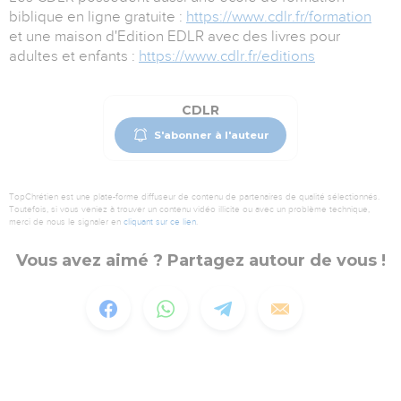
biblique en ligne gratuite :
https://www.cdlr.fr/formation
et une maison d'Edition EDLR avec des livres pour
adultes et enfants :
https://www.cdlr.fr/editions
CDLR
S'abonner à l'auteur
TopChrétien est une plate-forme diffuseur de contenu de partenaires de qualité sélectionnés.
Toutefois, si vous veniez à trouver un contenu vidéo illicite ou avec un problème technique,
merci de nous le signaler en
cliquant sur ce lien
.
Vous avez aimé ? Partagez autour de vous !