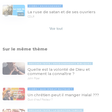
VIDÉO
ENSEIGNEMENT
La ruse de satan et de ses ouvriers
04:55
CDLR
Voir tout
Sur le même thème
MESSAGE TEXTE
ENSEIGNEMENTS BIBLIQUES
Quelle est la volonté de Dieu et
comment la connaître ?
John Piper
VIDÉO
QUOI D'NEUF PASTEUR ?
Un chrétien peut il manger Halal ???
17:21
Quoi d'neuf Pasteur ?
MESSAGE TEXTE
LA QUESTION TABOUE