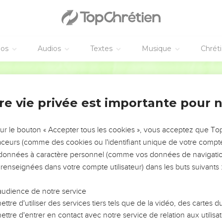
éos
Audios
Textes
Musique
Chrét
re vie privée est importante pour 
NEMENT DE L’ANNÉE !
ÉVITER LES VOTRES ?
sur le bouton « Accepter tous les cookies », vous acceptez que T
traceurs (comme des cookies ou l'identifiant unique de votre compte 
tes, leur impact, leur foi ou leur vision. Mais on voit
s données à caractère personnel (comme vos données de navigatio
fficiles qu'ils ont traversés, alors même que ce sont
 renseignées dans votre compte utilisateur) dans les buts suivants 
audience de notre service
s, et responsables reviennent sur les erreurs
 avancer avec plus de sagesse afin que leurs erreurs
ttre d'utiliser des services tiers tels que de la vidéo, des cartes
un ministère, une équipe, un groupe ou une famille,
ttre d'entrer en contact avec notre service de relation aux utilisat