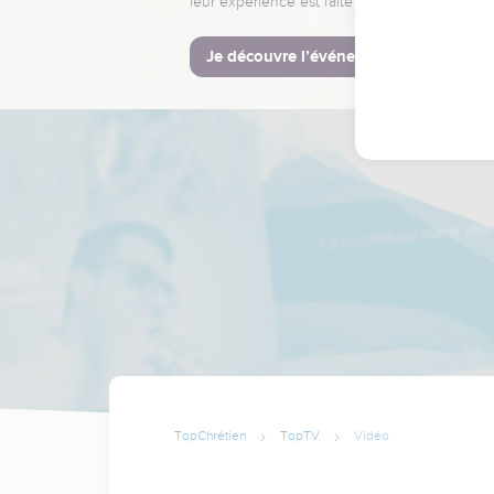
leur expérience est faite pour vous.
Je découvre l’événement
TopChrétien
TopTV
Vidéo