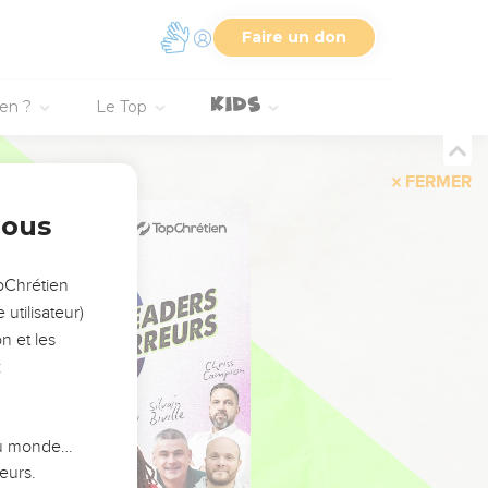
Faire un don
ien ?
Le Top
FERMER
nous
opChrétien
utilisateur)
n et les
:
 du monde…
eurs.