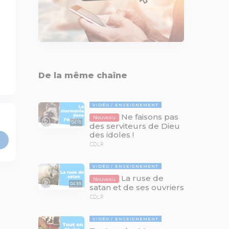
De la même chaîne
VIDÉO
ENSEIGNEMENT
Ne faisons pas
Nouveau
04:10
des serviteurs de Dieu
des idoles !
CDLR
VIDÉO
ENSEIGNEMENT
La ruse de
Nouveau
04:55
satan et de ses ouvriers
CDLR
VIDÉO
ENSEIGNEMENT