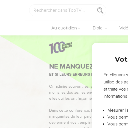
Au quotidien
Bible
Vid
Vot
NE MANQUEZ PAS L’ÉVÉ
ET SI LEURS ERREURS POUVAIENT VOUS 
En cliquant 
utilise des 
On admire souvent les leaders pour leurs réussi
et traite vo
moins les doutes, les erreurs et les saisons di
informations
elles qui les ont façonnés.
Mesurer l'
Dans cette conférence, leaders, entrepreneur
marquantes de leur parcours et les clés pour
Vous perme
deviennent vos tremplins. Que vous guidiez 
Vous perme