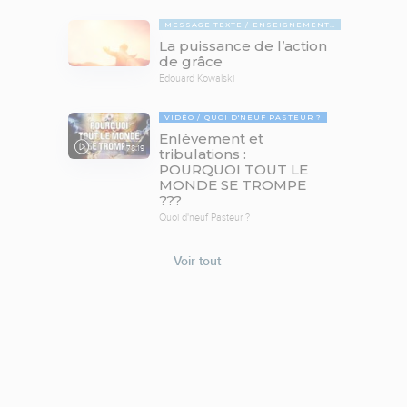
MESSAGE TEXTE
ENSEIGNEMENTS BIBLIQUES
La puissance de l’action
de grâce
Edouard Kowalski
VIDÉO
QUOI D'NEUF PASTEUR ?
Enlèvement et
78:19
tribulations :
POURQUOI TOUT LE
MONDE SE TROMPE
???
Quoi d'neuf Pasteur ?
Voir tout