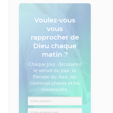
Voulez-vous
vous
rapprocher de
Dieu
chaque
matin ?
Chaque jour, découvrez
le verset du jour, la
Pensée du Jour, les
contenus phares et les
nouveautés.