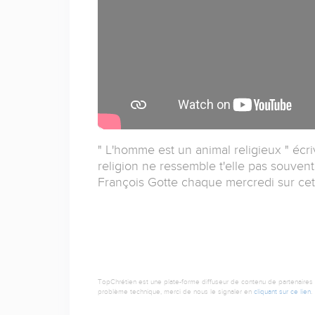
" L'homme est un animal religieux " écri
religion ne ressemble t'elle pas souvent
François Gotte chaque mercredi sur cett
TopChrétien est une plate-forme diffuseur de contenu de partenaires de
problème technique, merci de nous le signaler en
cliquant sur ce lien
.