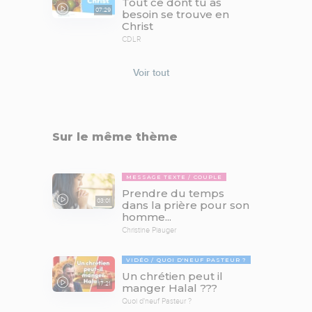
Tout ce dont tu as
07:29
besoin se trouve en
Christ
CDLR
Voir tout
Sur le même thème
MESSAGE TEXTE
COUPLE
Prendre du temps
03:01
dans la prière pour son
homme...
Christine Piauger
VIDÉO
QUOI D'NEUF PASTEUR ?
Un chrétien peut il
17:21
manger Halal ???
Quoi d'neuf Pasteur ?