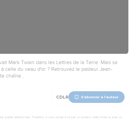
vait Mark Twain dans les Lettres de la Terre. Mais sa
 à celle du veau d'or ? Retrouvez le pasteur Jean-
e chaîne...
CDLR
S'abonner à l'auteur
 qualité sélectionnés. Toutefois, si vous veniez à trouver un contenu vidéo illicite ou avec un