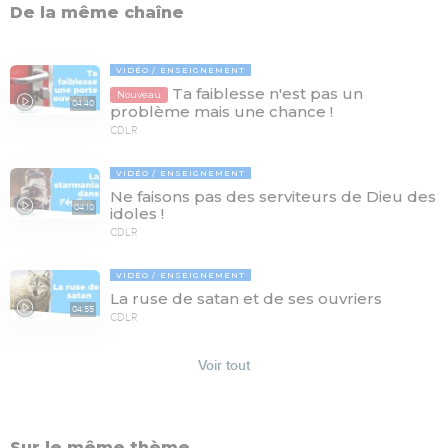
De la même chaîne
VIDÉO
ENSEIGNEMENT
Ta faiblesse n'est pas un
Nouveau
04:40
problème mais une chance !
CDLR
VIDÉO
ENSEIGNEMENT
Ne faisons pas des serviteurs de Dieu des
04:10
idoles !
CDLR
VIDÉO
ENSEIGNEMENT
La ruse de satan et de ses ouvriers
04:55
CDLR
Voir tout
Sur le même thème