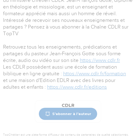
du ministère chrétien CDLR. Jean-François Gotte, diplômé
en théologie et missiologie, est un enseignant et
formateur apprécié mais aussi un homme de réveil.
Intéressé de recevoir ses nouveaux enseignements et
partages ? Pensez à vous abonner à la Chaîne CDLR sur
TopTV
Retrouvez tous les enseignements, prédications et
partages du pasteur Jean-François Gotte sous forme
écrite, audio ou vidéo sur son site
https://www.cdlr.fr
Les CDLR possèdent aussi une école de formation
biblique en ligne gratuite :
https://www.cdlr.fr/formation
et une maison d'Edition EDLR avec des livres pour
adultes et enfants :
https://www.cdlr.fr/editions
CDLR
S'abonner à l'auteur
TopChrétien est une plate-forme diffuseur de contenu de partenaires de qualité sélectionnés.