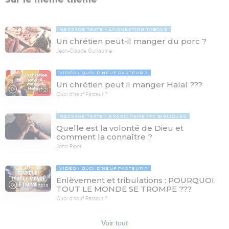
MESSAGE TEXTE
LA QUESTION TABOUE
Un chrétien peut-il manger du porc ?
Jean-Claude Guillaume
VIDÉO
QUOI D'NEUF PASTEUR ?
Un chrétien peut il manger Halal ???
17:21
Quoi d'neuf Pasteur ?
MESSAGE TEXTE
ENSEIGNEMENTS BIBLIQUES
Quelle est la volonté de Dieu et
comment la connaître ?
John Piper
VIDÉO
QUOI D'NEUF PASTEUR ?
Enlèvement et tribulations : POURQUOI
78:19
TOUT LE MONDE SE TROMPE ???
Quoi d'neuf Pasteur ?
Voir tout