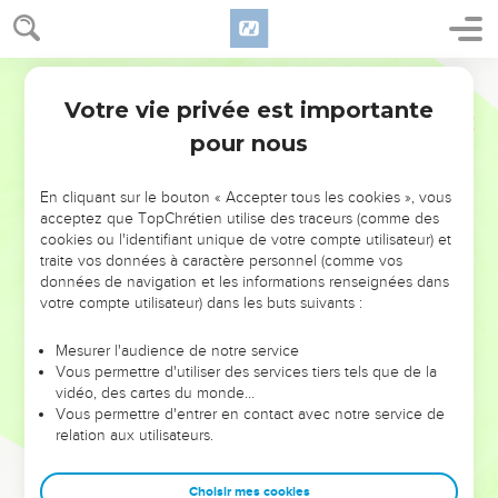
Votre vie privée est importante
pour nous
NE MANQUEZ PAS L’ÉVÉNEMENT
En cliquant sur le bouton « Accepter tous les cookies », vous
DE L’ANNÉE !
acceptez que TopChrétien utilise des traceurs (comme des
cookies ou l'identifiant unique de votre compte utilisateur) et
ET SI LEURS ERREURS POUVAIENT VOUS ÉVITER LES
traite vos données à caractère personnel (comme vos
VOTRES ?
données de navigation et les informations renseignées dans
votre compte utilisateur) dans les buts suivants :
On admire souvent les leaders pour leurs réussites, leur impact,
leur foi ou leur vision. Mais on voit moins les doutes, les erreurs
Mesurer l'audience de notre service
Vous permettre d'utiliser des services tiers tels que de la
et les saisons difficiles qu'ils ont traversés, alors même que ce
vidéo, des cartes du monde…
sont elles qui les ont façonnés.
Vous permettre d'entrer en contact avec notre service de
relation aux utilisateurs.
Dans cette conférence, leaders, entrepreneurs, et responsables
reviennent sur les erreurs marquantes de leur parcours et les
clés pour avancer avec plus de sagesse afin que leurs erreurs
Choisir mes cookies