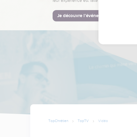
leur expérience est faite pour vous.
Je découvre l’événement
TopChrétien
TopTV
Vidéo