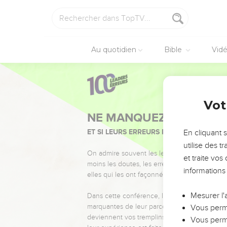
Au quotidien
Bible
Vid
Vot
NE MANQUEZ PAS L’ÉVÉ
ET SI LEURS ERREURS POUVAIENT VOUS 
En cliquant 
utilise des 
On admire souvent les leaders pour leurs réussi
et traite vo
moins les doutes, les erreurs et les saisons di
informations
elles qui les ont façonnés.
Mesurer l'
Dans cette conférence, leaders, entrepreneur
marquantes de leur parcours et les clés pour
Vous perme
deviennent vos tremplins. Que vous guidiez 
Vous perme