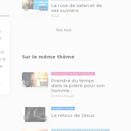
La ruse de satan et de
04:55
ses ouvriers
entaire
CDLR
Voir tout
 
 
t 
Sur le même thème
le 
e 
MESSAGE TEXTE
COUPLE
Prendre du temps
03:01
dans la prière pour son
E
homme...
Christine Piauger
VIDÉO
FILM
Le retour de Jésus
04:36
MESSAGE TEXTE
ENSEIGNEMENTS BIBLIQUES