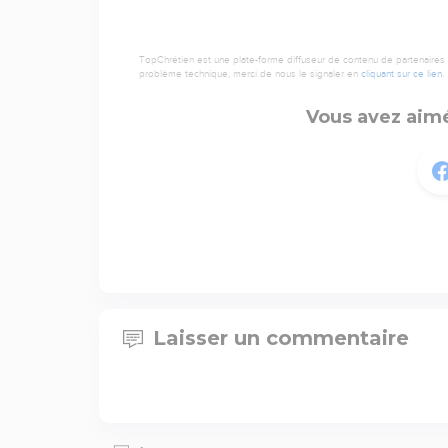
TopChrétien est une plate-forme diffuseur de contenu de partenaires de
problème technique, merci de nous le signaler en
cliquant sur ce lien
.
Vous avez aimé
Laisser un commentaire