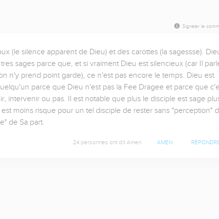
Signaler le comm
x (le silence apparent de Dieu) et des carottes (la sagessse). Dieu
es sages parce que, et si vraiment Dieu est silencieux (car Il parle
on n'y prend point garde), ce n'est pas encore le temps. Dieu est 
 quelqu'un parce que Dieu n'est pas la Fee Dragee et parce que c'es
intervenir ou pas. Il est notable que plus le disciple est sage plus 
 est moins risque pour un tel disciple de rester sans "perception" d
e" de Sa part.
24 personnes ont dit Amen
AMEN
RÉPONDR