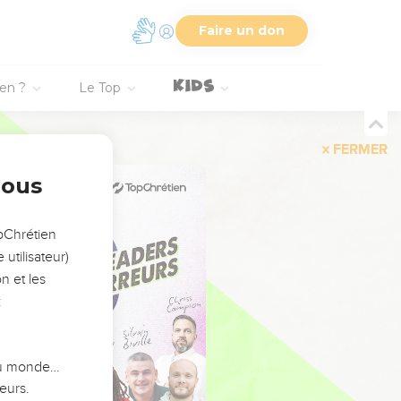
Faire un don
ien ?
Le Top
FERMER
nous
opChrétien
utilisateur)
n et les
:
 du monde…
eurs.