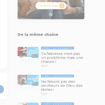
De la même chaîne
VIDÉO
ENSEIGNEMENT
Ta faiblesse n'est pas
04:40
un problème mais une
chance !
CDLR
VIDÉO
ENSEIGNEMENT
Ne faisons pas des
04:10
serviteurs de Dieu des
idoles !
CDLR
VIDÉO
ENSEIGNEMENT