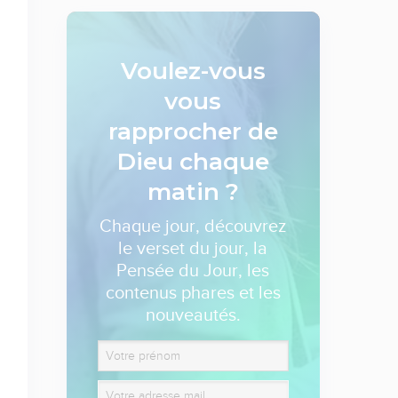
Voulez-vous
vous
rapprocher de
Dieu
chaque
matin ?
Chaque jour, découvrez
le verset du jour, la
Pensée du Jour, les
contenus phares et les
nouveautés.