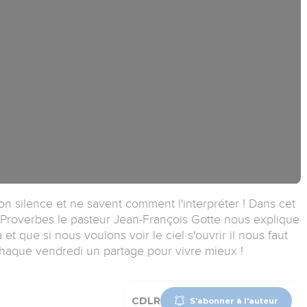
 silence et ne savent comment l'interpréter ! Dans cet
s Proverbes le pasteur Jean-François Gotte nous explique
t que si nous voulons voir le ciel s'ouvrir il nous faut
haque vendredi un partage pour vivre mieux !
CDLR
S'abonner à l'auteur