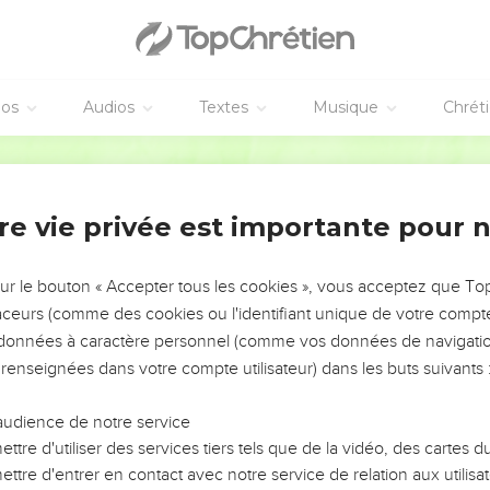
éos
Audios
Textes
Musique
Chrét
re vie privée est importante pour 
NEMENT DE L’ANNÉE !
ÉVITER LES VOTRES ?
sur le bouton « Accepter tous les cookies », vous acceptez que T
traceurs (comme des cookies ou l'identifiant unique de votre compte 
tes, leur impact, leur foi ou leur vision. Mais on voit
s données à caractère personnel (comme vos données de navigatio
fficiles qu'ils ont traversés, alors même que ce sont
 renseignées dans votre compte utilisateur) dans les buts suivants 
audience de notre service
s, et responsables reviennent sur les erreurs
 avancer avec plus de sagesse afin que leurs erreurs
ttre d'utiliser des services tiers tels que de la vidéo, des cartes
un ministère, une équipe, un groupe ou une famille,
ttre d'entrer en contact avec notre service de relation aux utilisat