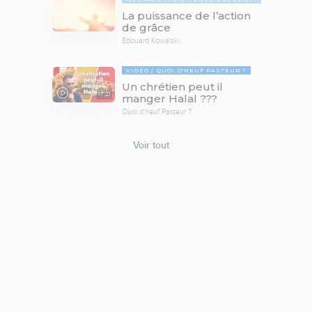
La puissance de l’action
de grâce
Edouard Kowalski
VIDÉO
QUOI D'NEUF PASTEUR ?
Un chrétien peut il
17:21
manger Halal ???
Quoi d'neuf Pasteur ?
Voir tout