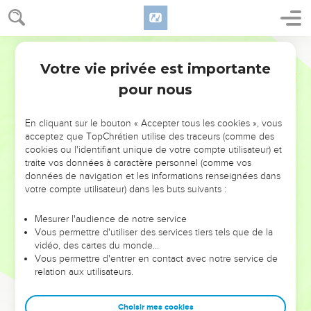
Votre vie privée est importante
pour nous
NE MANQUEZ PAS L’ÉVÉNEMENT
En cliquant sur le bouton « Accepter tous les cookies », vous
DE L’ANNÉE !
acceptez que TopChrétien utilise des traceurs (comme des
cookies ou l'identifiant unique de votre compte utilisateur) et
ET SI LEURS ERREURS POUVAIENT VOUS ÉVITER LES
traite vos données à caractère personnel (comme vos
VOTRES ?
données de navigation et les informations renseignées dans
votre compte utilisateur) dans les buts suivants :
On admire souvent les leaders pour leurs réussites, leur impact,
leur foi ou leur vision. Mais on voit moins les doutes, les erreurs
Mesurer l'audience de notre service
Vous permettre d'utiliser des services tiers tels que de la
et les saisons difficiles qu'ils ont traversés, alors même que ce
vidéo, des cartes du monde…
sont elles qui les ont façonnés.
Vous permettre d'entrer en contact avec notre service de
relation aux utilisateurs.
Dans cette conférence, leaders, entrepreneurs, et responsables
reviennent sur les erreurs marquantes de leur parcours et les
clés pour avancer avec plus de sagesse afin que leurs erreurs
Choisir mes cookies