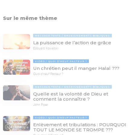
Sur le même thème
MESSAGE TEXTE
ENSEIGNEMENTS BIBLIQUES
La puissance de l’action de grâce
Edouard Kowalski
VIDÉO
QUOI D'NEUF PASTEUR ?
Un chrétien peut il manger Halal ???
17:21
Quoi d'neuf Pasteur ?
MESSAGE TEXTE
ENSEIGNEMENTS BIBLIQUES
Quelle est la volonté de Dieu et
comment la connaître ?
John Piper
VIDÉO
QUOI D'NEUF PASTEUR ?
Enlèvement et tribulations : POURQUOI
78:19
TOUT LE MONDE SE TROMPE ???