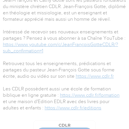
Jean-François et Cathy Gotte sont les pasteurs fondateurs
du ministère chrétien CDLR. Jean-François Gotte, diplômé
en théologie et missiologie, est un enseignant et
formateur apprécié mais aussi un homme de réveil.
Intéressé de recevoir ses nouveaux enseignements et
partages ? Pensez à vous abonner à sa Chaîne YouTube :
https://www.youtube.com/c/JeanFrançoisGotteCDLR/?
sub_confirmation=1
Retrouvez tous les enseignements, prédications et
partages du pasteur Jean-François Gotte sous forme
écrite, audio ou vidéo sur son site
https://www.cdlr.fr
Les CDLR possèdent aussi une école de formation
biblique en ligne gratuite :
https://www.cdlr.fr/formation
et une maison d'Edition EDLR avec des livres pour
adultes et enfants :
https://www.cdlr.fr/editions
CDLR