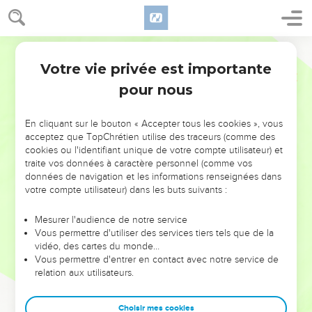
Votre vie privée est importante
pour nous
NE MANQUEZ PAS L’ÉVÉNEMENT
En cliquant sur le bouton « Accepter tous les cookies », vous
DE L’ANNÉE !
acceptez que TopChrétien utilise des traceurs (comme des
cookies ou l'identifiant unique de votre compte utilisateur) et
ET SI LEURS ERREURS POUVAIENT VOUS ÉVITER LES
traite vos données à caractère personnel (comme vos
VOTRES ?
données de navigation et les informations renseignées dans
votre compte utilisateur) dans les buts suivants :
On admire souvent les leaders pour leurs réussites, leur impact,
leur foi ou leur vision. Mais on voit moins les doutes, les erreurs
Mesurer l'audience de notre service
Vous permettre d'utiliser des services tiers tels que de la
et les saisons difficiles qu'ils ont traversés, alors même que ce
vidéo, des cartes du monde…
sont elles qui les ont façonnés.
Vous permettre d'entrer en contact avec notre service de
relation aux utilisateurs.
Dans cette conférence, leaders, entrepreneurs, et responsables
reviennent sur les erreurs marquantes de leur parcours et les
clés pour avancer avec plus de sagesse afin que leurs erreurs
Choisir mes cookies