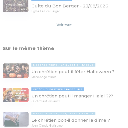
Culte du Bon Berger - 23/08/2026
07:55
Eglise Le Bon Berger
Voir tout
Sur le même thème
MESSAGE TEXTE
LA QUESTION TABOUE
Un chrétien peut-il fêter Halloween ?
Marie-Ange Muller
VIDÉO
QUOI D'NEUF PASTEUR ?
Un chrétien peut il manger Halal ???
17:21
Quoi d'neuf Pasteur ?
MESSAGE TEXTE
LA QUESTION TABOUE
Le chrétien doit-il donner la dîme ?
Jean-Claude Guillaume