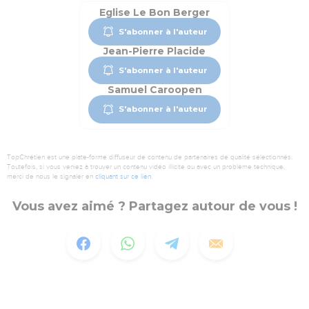
Eglise Le Bon Berger
S'abonner à l'auteur
Jean-Pierre Placide
S'abonner à l'auteur
Samuel Caroopen
S'abonner à l'auteur
TopChrétien est une plate-forme diffuseur de contenu de partenaires de qualité sélectionnés.
Toutefois, si vous veniez à trouver un contenu vidéo illicite ou avec un problème technique,
merci de nous le signaler en
cliquant sur ce lien
.
Vous avez aimé ? Partagez autour de vous !