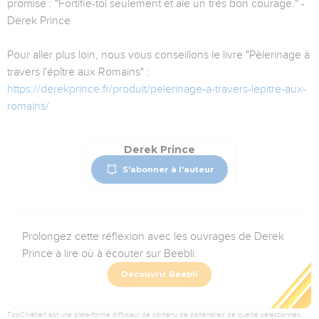
promise : "Fortifie-toi seulement et aie un très bon courage." -
Derek Prince
Pour aller plus loin, nous vous conseillons le livre "Pèlerinage à
travers l'épître aux Romains" :
https://derekprince.fr/produit/pelerinage-a-travers-lepitre-aux-
romains/
Derek Prince
S'abonner à l'auteur
Prolongez cette réflexion avec les ouvrages de Derek
Prince à lire où à écouter sur Beebli.
Découvrir Beebli
TopChrétien est une plate-forme diffuseur de contenu de partenaires de qualité sélectionnés.