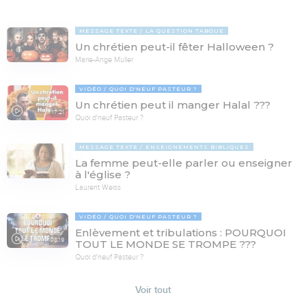
MESSAGE TEXTE
LA QUESTION TABOUE
Un chrétien peut-il fêter Halloween ?
Marie-Ange Muller
VIDÉO
QUOI D'NEUF PASTEUR ?
Un chrétien peut il manger Halal ???
17:21
Quoi d'neuf Pasteur ?
MESSAGE TEXTE
ENSEIGNEMENTS BIBLIQUES
La femme peut-elle parler ou enseigner
à l'église ?
Laurent Weiss
VIDÉO
QUOI D'NEUF PASTEUR ?
Enlèvement et tribulations : POURQUOI
78:19
TOUT LE MONDE SE TROMPE ???
Quoi d'neuf Pasteur ?
Voir tout