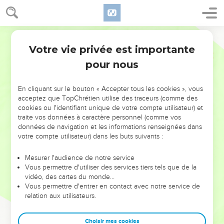
Votre vie privée est importante
pour nous
NE MANQUEZ PAS L’ÉVÉNEMENT
En cliquant sur le bouton « Accepter tous les cookies », vous
DE L’ANNÉE !
acceptez que TopChrétien utilise des traceurs (comme des
cookies ou l'identifiant unique de votre compte utilisateur) et
ET SI LEURS ERREURS POUVAIENT VOUS ÉVITER LES
traite vos données à caractère personnel (comme vos
VOTRES ?
données de navigation et les informations renseignées dans
votre compte utilisateur) dans les buts suivants :
On admire souvent les leaders pour leurs réussites, leur impact,
leur foi ou leur vision. Mais on voit moins les doutes, les erreurs
Mesurer l'audience de notre service
Vous permettre d'utiliser des services tiers tels que de la
et les saisons difficiles qu'ils ont traversés, alors même que ce
vidéo, des cartes du monde…
sont elles qui les ont façonnés.
Vous permettre d'entrer en contact avec notre service de
relation aux utilisateurs.
Dans cette conférence, leaders, entrepreneurs, et responsables
reviennent sur les erreurs marquantes de leur parcours et les
clés pour avancer avec plus de sagesse afin que leurs erreurs
Choisir mes cookies