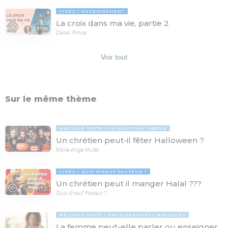
VIDÉO
ENSEIGNEMENT
La croix dans ma vie, partie 2
57:56
Derek Prince
Voir tout
Sur le même thème
MESSAGE TEXTE
LA QUESTION TABOUE
Un chrétien peut-il fêter Halloween ?
Marie-Ange Muller
VIDÉO
QUOI D'NEUF PASTEUR ?
Un chrétien peut il manger Halal ???
17:21
Quoi d'neuf Pasteur ?
MESSAGE TEXTE
ENSEIGNEMENTS BIBLIQUES
La femme peut-elle parler ou enseigner