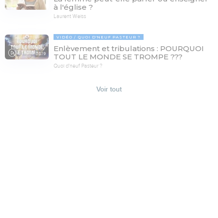
à l'église ?
Laurent Weiss
VIDÉO
QUOI D'NEUF PASTEUR ?
Enlèvement et tribulations : POURQUOI
78:19
TOUT LE MONDE SE TROMPE ???
Quoi d'neuf Pasteur ?
Voir tout