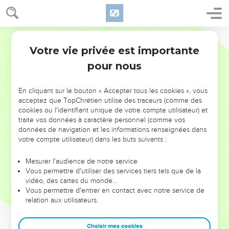
Votre vie privée est importante
pour nous
NE MANQUEZ PAS L’ÉVÉNEMENT
En cliquant sur le bouton « Accepter tous les cookies », vous
DE L’ANNÉE !
acceptez que TopChrétien utilise des traceurs (comme des
cookies ou l'identifiant unique de votre compte utilisateur) et
ET SI LEURS ERREURS POUVAIENT VOUS ÉVITER LES
traite vos données à caractère personnel (comme vos
VOTRES ?
données de navigation et les informations renseignées dans
votre compte utilisateur) dans les buts suivants :
On admire souvent les leaders pour leurs réussites, leur impact,
leur foi ou leur vision. Mais on voit moins les doutes, les erreurs
Mesurer l'audience de notre service
Vous permettre d'utiliser des services tiers tels que de la
et les saisons difficiles qu'ils ont traversés, alors même que ce
vidéo, des cartes du monde…
sont elles qui les ont façonnés.
Vous permettre d'entrer en contact avec notre service de
relation aux utilisateurs.
Dans cette conférence, leaders, entrepreneurs, et responsables
reviennent sur les erreurs marquantes de leur parcours et les
clés pour avancer avec plus de sagesse afin que leurs erreurs
Choisir mes cookies