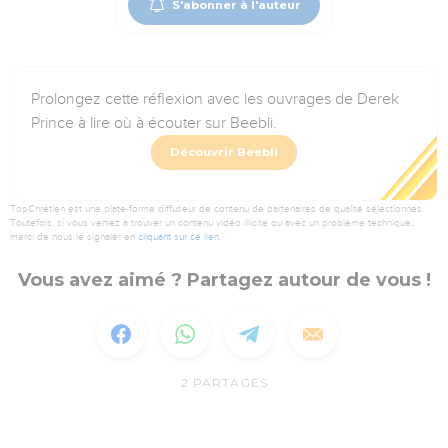
S'abonner à l'auteur
Prolongez cette réflexion avec les ouvrages de Derek
Prince à lire où à écouter sur Beebli.
Découvrir Beebli
TopChrétien est une plate-forme diffuseur de contenu de partenaires de qualité sélectionnés.
Toutefois, si vous veniez à trouver un contenu vidéo illicite ou avec un problème technique,
merci de nous le signaler en
cliquant sur ce lien
.
Vous avez aimé ? Partagez autour de vous !
2
PARTAGES