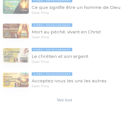
VIDÉO
ENSEIGNEMENT
Ce que signifie être un homme de Dieu
75:04
Derek Prince
VIDÉO
ENSEIGNEMENT
Mort au péché, vivant en Christ
54:39
Derek Prince
VIDÉO
ENSEIGNEMENT
Le chrétien et son argent
86:52
Derek Prince
VIDÉO
ENSEIGNEMENT
Acceptez-vous les uns les autres
56:29
Derek Prince
Voir tout