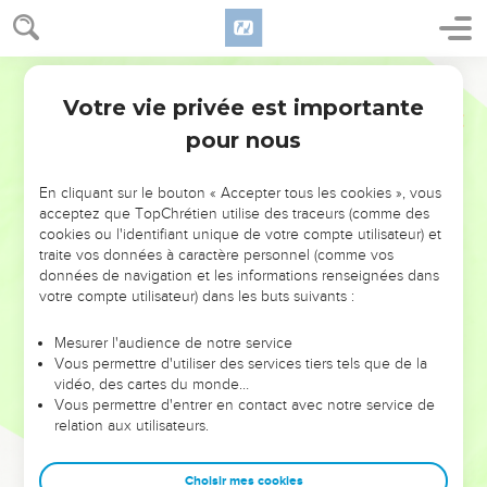
Votre vie privée est importante
pour nous
NE MANQUEZ PAS L’ÉVÉNEMENT
En cliquant sur le bouton « Accepter tous les cookies », vous
DE L’ANNÉE !
acceptez que TopChrétien utilise des traceurs (comme des
cookies ou l'identifiant unique de votre compte utilisateur) et
ET SI LEURS ERREURS POUVAIENT VOUS ÉVITER LES
traite vos données à caractère personnel (comme vos
VOTRES ?
données de navigation et les informations renseignées dans
votre compte utilisateur) dans les buts suivants :
On admire souvent les leaders pour leurs réussites, leur impact,
leur foi ou leur vision. Mais on voit moins les doutes, les erreurs
Mesurer l'audience de notre service
Vous permettre d'utiliser des services tiers tels que de la
et les saisons difficiles qu'ils ont traversés, alors même que ce
vidéo, des cartes du monde…
sont elles qui les ont façonnés.
Vous permettre d'entrer en contact avec notre service de
relation aux utilisateurs.
Dans cette conférence, leaders, entrepreneurs, et responsables
reviennent sur les erreurs marquantes de leur parcours et les
clés pour avancer avec plus de sagesse afin que leurs erreurs
Choisir mes cookies