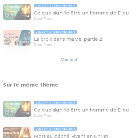
VIDÉO
ENSEIGNEMENT
Ce que signifie être un homme de Dieu
75:04
Derek Prince
VIDÉO
ENSEIGNEMENT
La croix dans ma vie, partie 2
57:56
Derek Prince
Voir tout
Sur le même thème
VIDÉO
ENSEIGNEMENT
Ce que signifie être un homme de Dieu
75:04
Derek Prince
VIDÉO
ENSEIGNEMENT
Mort au péché, vivant en Christ