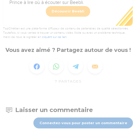
Prince à lire où à écouter sur Beebli.
Découvrir Beebli
TopChrétien est une plate-forme diffuseur de contenu de partenaires de qualité sélectionnés.
Toutefois, si vous veniez à trouver un contenu vidéo illicite ou avec un problème technique,
merci de nous le signaler en
cliquant sur ce lien
.
Vous avez aimé ? Partagez autour de vous !
7
PARTAGES
Laisser un commentaire
Connectez-vous pour poster un commentaire