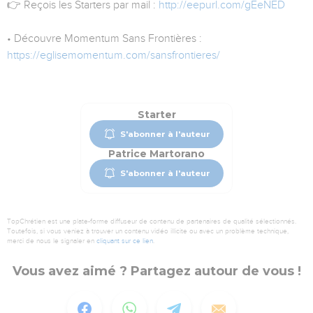
👉 Reçois les Starters par mail :
http://eepurl.com/gEeNED
• Découvre Momentum Sans Frontières :
https://eglisemomentum.com/sansfrontieres/
Starter
S'abonner à l'auteur
Patrice Martorano
S'abonner à l'auteur
TopChrétien est une plate-forme diffuseur de contenu de partenaires de qualité sélectionnés.
Toutefois, si vous veniez à trouver un contenu vidéo illicite ou avec un problème technique,
merci de nous le signaler en
cliquant sur ce lien
.
Vous avez aimé ? Partagez autour de vous !