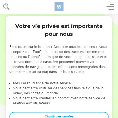
Votre vie privée est importante
pour nous
NE MANQUEZ PAS L’ÉVÉNEMENT
En cliquant sur le bouton « Accepter tous les cookies », vous
DE L’ANNÉE !
acceptez que TopChrétien utilise des traceurs (comme des
cookies ou l'identifiant unique de votre compte utilisateur) et
ET SI LEURS ERREURS POUVAIENT VOUS ÉVITER LES
traite vos données à caractère personnel (comme vos
VOTRES ?
données de navigation et les informations renseignées dans
votre compte utilisateur) dans les buts suivants :
On admire souvent les leaders pour leurs réussites, leur impact,
leur foi ou leur vision. Mais on voit moins les doutes, les erreurs
Mesurer l'audience de notre service
Vous permettre d'utiliser des services tiers tels que de la
et les saisons difficiles qu'ils ont traversés, alors même que ce
vidéo, des cartes du monde…
sont elles qui les ont façonnés.
Vous permettre d'entrer en contact avec notre service de
relation aux utilisateurs.
Dans cette conférence, leaders, entrepreneurs, et responsables
reviennent sur les erreurs marquantes de leur parcours et les
clés pour avancer avec plus de sagesse afin que leurs erreurs
Choisir mes cookies