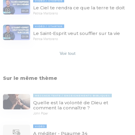
VIDÉO
STARTER
Le Ciel te rendra ce que la terre te doit
03:23
Patrice Martorano
VIDÉO
STARTER
Le Saint-Esprit veut souffler sur ta vie
03:06
Patrice Martorano
Voir tout
Sur le même thème
MESSAGE TEXTE
ENSEIGNEMENTS BIBLIQUES
Quelle est la volonté de Dieu et
comment la connaître ?
John Piper
VIDÉO
A méditer - Psaume 34