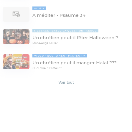
VIDÉO
A méditer - Psaume 34
MESSAGE TEXTE
LA QUESTION TABOUE
Un chrétien peut-il fêter Halloween ?
Marie-Ange Muller
VIDÉO
QUOI D'NEUF PASTEUR ?
Un chrétien peut il manger Halal ???
17:21
Quoi d'neuf Pasteur ?
Voir tout