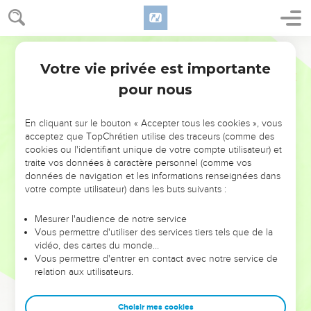
Votre vie privée est importante
pour nous
NE MANQUEZ PAS L’ÉVÉNEMENT
En cliquant sur le bouton « Accepter tous les cookies », vous
DE L’ANNÉE !
acceptez que TopChrétien utilise des traceurs (comme des
cookies ou l'identifiant unique de votre compte utilisateur) et
ET SI LEURS ERREURS POUVAIENT VOUS ÉVITER LES
traite vos données à caractère personnel (comme vos
VOTRES ?
données de navigation et les informations renseignées dans
votre compte utilisateur) dans les buts suivants :
On admire souvent les leaders pour leurs réussites, leur impact,
leur foi ou leur vision. Mais on voit moins les doutes, les erreurs
Mesurer l'audience de notre service
Vous permettre d'utiliser des services tiers tels que de la
et les saisons difficiles qu'ils ont traversés, alors même que ce
vidéo, des cartes du monde…
sont elles qui les ont façonnés.
Vous permettre d'entrer en contact avec notre service de
relation aux utilisateurs.
Dans cette conférence, leaders, entrepreneurs, et responsables
reviennent sur les erreurs marquantes de leur parcours et les
clés pour avancer avec plus de sagesse afin que leurs erreurs
Choisir mes cookies