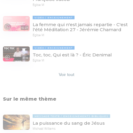
Eglise M
VIDÉO
ENSEIGNEMENT
La femme qui n'est jamais repartie - C'est
02:23
l'été Méditation 27 - Jérémie Chamard
Eglise M
VIDÉO
ENSEIGNEMENT
Toc, toc, Qui est là ? - Éric Denimal
31:16
Eglise M
Voir tout
Sur le même thème
MESSAGE TEXTE
ENSEIGNEMENTS BIBLIQUES
La puissance du sang de Jésus
Michaël Williams