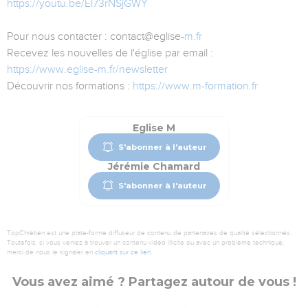
https://youtu.be/El73rNSjGWY
Pour nous contacter : contact@eglise
-m.fr
Recevez les nouvelles de l'église par email :
https://www.eglise-m.fr/newsletter
Découvrir nos formations :
https://www.m-formation.fr
Eglise M
S'abonner à l'auteur
Jérémie Chamard
S'abonner à l'auteur
TopChrétien est une plate-forme diffuseur de contenu de partenaires de qualité sélectionnés.
Toutefois, si vous veniez à trouver un contenu vidéo illicite ou avec un problème technique,
merci de nous le signaler en
cliquant sur ce lien
.
Vous avez aimé ? Partagez autour de vous !