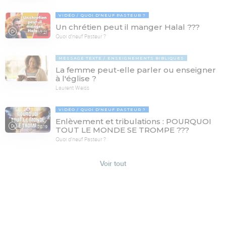
VIDÉO
QUOI D'NEUF PASTEUR ?
Un chrétien peut il manger Halal ???
17:21
Quoi d'neuf Pasteur ?
MESSAGE TEXTE
ENSEIGNEMENTS BIBLIQUES
La femme peut-elle parler ou enseigner
à l'église ?
Laurent Weiss
VIDÉO
QUOI D'NEUF PASTEUR ?
Enlèvement et tribulations : POURQUOI
78:19
TOUT LE MONDE SE TROMPE ???
Quoi d'neuf Pasteur ?
Voir tout