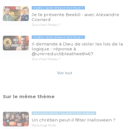
VIDÉO
QUOI D'NEUF PASTEUR ?
Je te présente Beebli - avec Alexandre
17:12
Cosnard
Quoi d'neuf Pasteur ?
VIDÉO
QUOI D'NEUF PASTEUR ?
Il demande à Dieu de violer les lois de la
12:16
logique - réponse à
@unirreductibleathee8467
Quoi d'neuf Pasteur ?
Voir tout
Sur le même thème
MESSAGE TEXTE
LA QUESTION TABOUE
Un chrétien peut-il fêter Halloween ?
Marie-Ange Muller