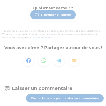
Quoi d'neuf Pasteur ?
S'abonner à l'auteur
TopChrétien est une plate-forme diffuseur de contenu de partenaires de qualité sélectionnés.
Toutefois, si vous veniez à trouver un contenu vidéo illicite ou avec un problème technique,
merci de nous le signaler en
cliquant sur ce lien
.
Vous avez aimé ? Partagez autour de vous !
Laisser un commentaire
Connectez-vous pour poster un commentaire