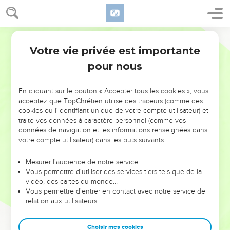
Votre vie privée est importante
pour nous
NE MANQUEZ PAS L’ÉVÉNEMENT
En cliquant sur le bouton « Accepter tous les cookies », vous
DE L’ANNÉE !
acceptez que TopChrétien utilise des traceurs (comme des
cookies ou l'identifiant unique de votre compte utilisateur) et
ET SI LEURS ERREURS POUVAIENT VOUS ÉVITER LES
traite vos données à caractère personnel (comme vos
VOTRES ?
données de navigation et les informations renseignées dans
votre compte utilisateur) dans les buts suivants :
On admire souvent les leaders pour leurs réussites, leur impact,
leur foi ou leur vision. Mais on voit moins les doutes, les erreurs
Mesurer l'audience de notre service
Vous permettre d'utiliser des services tiers tels que de la
et les saisons difficiles qu'ils ont traversés, alors même que ce
vidéo, des cartes du monde…
sont elles qui les ont façonnés.
Vous permettre d'entrer en contact avec notre service de
relation aux utilisateurs.
Dans cette conférence, leaders, entrepreneurs, et responsables
reviennent sur les erreurs marquantes de leur parcours et les
clés pour avancer avec plus de sagesse afin que leurs erreurs
Choisir mes cookies