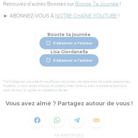
Retrouvez d’autres Boostes sur
Booste Ta Journée
!
► ABONNEZ-VOUS À
NOTRE CHAÎNE YOUTUBE
!
Booste ta journée
S'abonner à l'auteur
Lisa Giordanella
S'abonner à l'auteur
TopChrétien est une plate-forme diffuseur de contenu de partenaires de qualité sélectionnés.
Toutefois, si vous veniez à trouver un contenu vidéo illicite ou avec un problème technique,
merci de nous le signaler en
cliquant sur ce lien
.
Vous avez aimé ? Partagez autour de vous !
46
PARTAGES