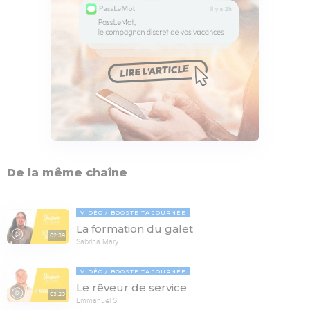
De la même chaîne
VIDÉO
BOOSTE TA JOURNÉE
La formation du galet
02:39
Sabrina Mary
VIDÉO
BOOSTE TA JOURNÉE
Le rêveur de service
03:20
Emmanuel S.