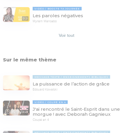
VIDÉO
BOOSTE TA JOURNÉE
Les paroles négatives
01:21
Myriam Mancebo
Voir tout
Sur le même thème
MESSAGE TEXTE
ENSEIGNEMENTS BIBLIQUES
La puissance de l’action de grâce
Edouard Kowalski
VIDÉO
COUPÉ EN 4
J'ai rencontré le Saint-Esprit dans une
29:46
morgue ! avec Deborah Gagnieux
Coupé en 4
MESSAGE TEXTE
ENSEIGNEMENTS BIBLIQUES