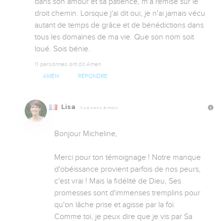
dans son amour et sa patience, m'a remise sur le 
droit chemin. Lorsque j'ai dit oui, je n'ai jamais vécu 
autant de temps de grâce et de bénédictions dans 
tous les domaines de ma vie. Que son nom soit 
loué. Sois bénie.
11 personnes ont dit Amen
AMEN
RÉPONDRE
Lisa
Il y a 4 ans, 8 mois
Bonjour Micheline,

Merci pour ton témoignage ! Notre manque 
d'obéissance provient parfois de nos peurs, 
c'est vrai ! Mais la fidélité de Dieu, Ses 
promesses sont d'immenses tremplins pour 
qu'on lâche prise et agisse par la foi.

Comme toi, je peux dire que je vis par Sa 