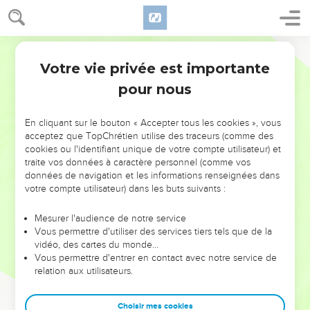
Votre vie privée est importante
pour nous
NE MANQUEZ PAS L’ÉVÉNEMENT
En cliquant sur le bouton « Accepter tous les cookies », vous
DE L’ANNÉE !
acceptez que TopChrétien utilise des traceurs (comme des
cookies ou l'identifiant unique de votre compte utilisateur) et
ET SI LEURS ERREURS POUVAIENT VOUS ÉVITER LES
traite vos données à caractère personnel (comme vos
VOTRES ?
données de navigation et les informations renseignées dans
votre compte utilisateur) dans les buts suivants :
On admire souvent les leaders pour leurs réussites, leur impact,
leur foi ou leur vision. Mais on voit moins les doutes, les erreurs
Mesurer l'audience de notre service
Vous permettre d'utiliser des services tiers tels que de la
et les saisons difficiles qu'ils ont traversés, alors même que ce
vidéo, des cartes du monde…
sont elles qui les ont façonnés.
Vous permettre d'entrer en contact avec notre service de
relation aux utilisateurs.
Dans cette conférence, leaders, entrepreneurs, et responsables
reviennent sur les erreurs marquantes de leur parcours et les
clés pour avancer avec plus de sagesse afin que leurs erreurs
Choisir mes cookies