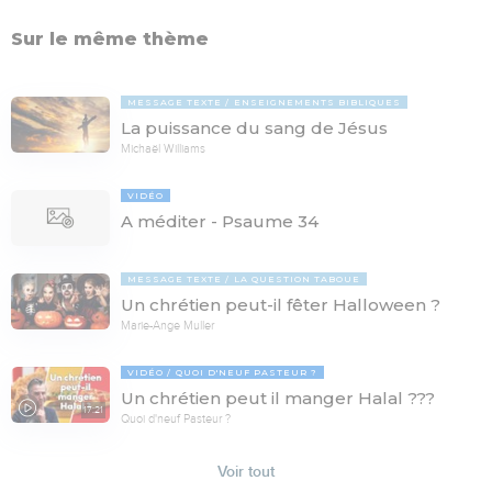
Sur le même thème
MESSAGE TEXTE
ENSEIGNEMENTS BIBLIQUES
La puissance du sang de Jésus
Michaël Williams
VIDÉO
A méditer - Psaume 34
MESSAGE TEXTE
LA QUESTION TABOUE
Un chrétien peut-il fêter Halloween ?
Marie-Ange Muller
VIDÉO
QUOI D'NEUF PASTEUR ?
Un chrétien peut il manger Halal ???
17:21
Quoi d'neuf Pasteur ?
Voir tout