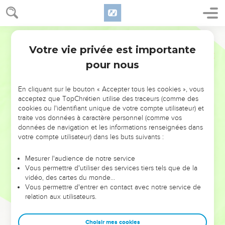
Votre vie privée est importante
pour nous
NE MANQUEZ PAS L’ÉVÉNEMENT
En cliquant sur le bouton « Accepter tous les cookies », vous
DE L’ANNÉE !
acceptez que TopChrétien utilise des traceurs (comme des
cookies ou l'identifiant unique de votre compte utilisateur) et
ET SI LEURS ERREURS POUVAIENT VOUS ÉVITER LES
traite vos données à caractère personnel (comme vos
VOTRES ?
données de navigation et les informations renseignées dans
votre compte utilisateur) dans les buts suivants :
On admire souvent les leaders pour leurs réussites, leur impact,
leur foi ou leur vision. Mais on voit moins les doutes, les erreurs
Mesurer l'audience de notre service
Vous permettre d'utiliser des services tiers tels que de la
et les saisons difficiles qu'ils ont traversés, alors même que ce
vidéo, des cartes du monde…
sont elles qui les ont façonnés.
Vous permettre d'entrer en contact avec notre service de
relation aux utilisateurs.
Dans cette conférence, leaders, entrepreneurs, et responsables
reviennent sur les erreurs marquantes de leur parcours et les
clés pour avancer avec plus de sagesse afin que leurs erreurs
Choisir mes cookies