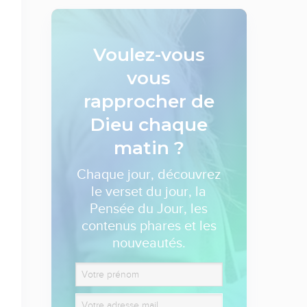
Voulez-vous
vous
rapprocher de
Dieu
chaque
matin ?
Chaque jour, découvrez
le verset du jour, la
Pensée du Jour, les
contenus phares et les
nouveautés.