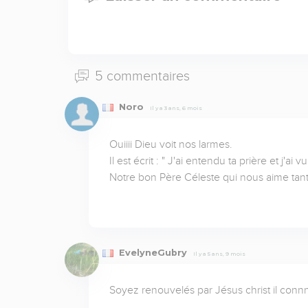
5 commentaires
Noro
Il y a 3 ans, 6 mois
Ouiiii Dieu voit nos larmes.

Il est écrit : " J'ai entendu ta prière et j'ai v
Notre bon Père Céleste qui nous aime tant
EvelyneGubry
Il y a 5 ans, 9 mois
Soyez renouvelés par Jésus christ il con