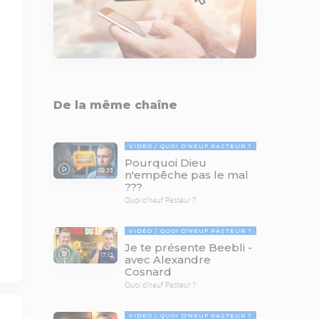
De la même chaîne
VIDÉO
QUOI D'NEUF PASTEUR ?
Pourquoi Dieu
09:33
n'empêche pas le mal
???
Quoi d'neuf Pasteur ?
VIDÉO
QUOI D'NEUF PASTEUR ?
Je te présente Beebli -
17:12
avec Alexandre
Cosnard
Quoi d'neuf Pasteur ?
VIDÉO
QUOI D'NEUF PASTEUR ?