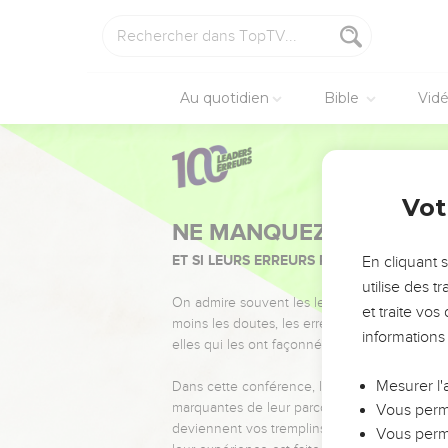
Au quotidien
Bible
Vid
Vot
NE MANQUEZ PAS L’ÉVÉ
ET SI LEURS ERREURS POUVAIENT VOUS 
En cliquant 
utilise des 
On admire souvent les leaders pour leurs réussi
et traite vo
moins les doutes, les erreurs et les saisons di
informations
elles qui les ont façonnés.
Mesurer l'
Dans cette conférence, leaders, entrepreneur
marquantes de leur parcours et les clés pour
Vous perme
deviennent vos tremplins. Que vous guidiez 
Vous perme