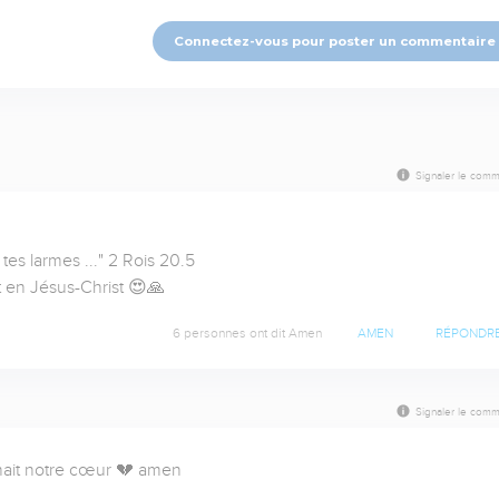
Connectez-vous pour poster un commentaire
Signaler le comm
u tes larmes ..." 2 Rois 20.5

 en Jésus-Christ 😍🙏
6 personnes ont dit Amen
AMEN
RÉPONDR
Signaler le comm
nnait notre cœur 💔 amen