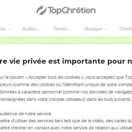
éos
Audios
Textes
Musique
Chrét
re vie privée est importante pour 
NEMENT DE L’ANNÉE !
ÉVITER LES VOTRES ?
sur le bouton « Accepter tous les cookies », vous acceptez que T
traceurs (comme des cookies ou l'identifiant unique de votre compte 
tes, leur impact, leur foi ou leur vision. Mais on voit
s données à caractère personnel (comme vos données de navigatio
fficiles qu'ils ont traversés, alors même que ce sont
 renseignées dans votre compte utilisateur) dans les buts suivants 
audience de notre service
s, et responsables reviennent sur les erreurs
 avancer avec plus de sagesse afin que leurs erreurs
ttre d'utiliser des services tiers tels que de la vidéo, des cartes
un ministère, une équipe, un groupe ou une famille,
ttre d'entrer en contact avec notre service de relation aux utilisat