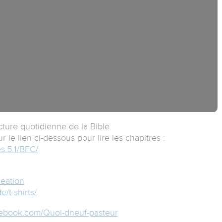
cture quotidienne de la Bible.
 le lien ci-dessous pour lire les chapitres :
s.5.1/BFC/
eation
/t-shirts/
cebook.com/Quoi-dneuf-pasteur