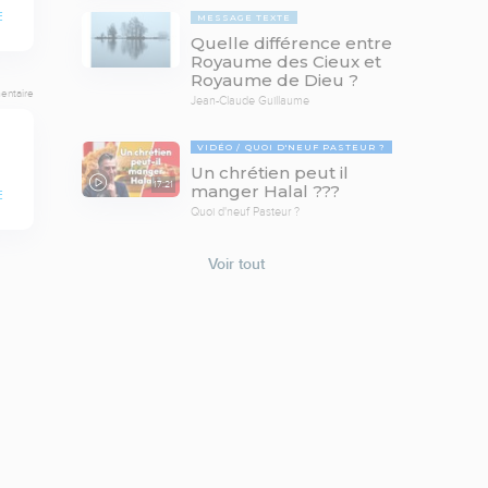
E
MESSAGE TEXTE
Quelle différence entre
Royaume des Cieux et
Royaume de Dieu ?
entaire
Jean-Claude Guillaume
VIDÉO
QUOI D'NEUF PASTEUR ?
Un chrétien peut il
17:21
manger Halal ???
E
Quoi d'neuf Pasteur ?
Voir tout