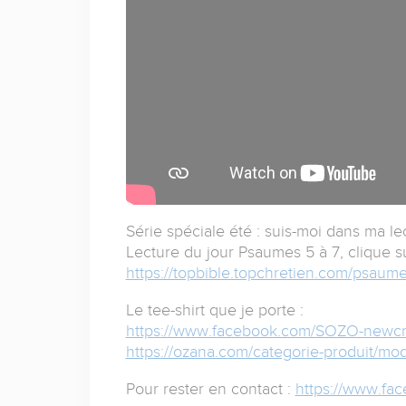
Série spéciale été : suis-moi dans ma le
Lecture du jour Psaumes 5 à 7, clique sur
https://topbible.topchretien.com/psaume
Le tee-shirt que je porte :
https://www.facebook.com/SOZO-newcr
https://ozana.com/categorie-produit/mode
Pour rester en contact :
https://www.fa