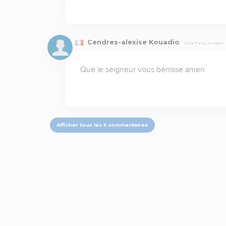
Cendres-alexise Kouadio
Il y a 7 ans, 4 mois
Que le seigneur vous bénisse amen
Afficher tous les 5 commentaires