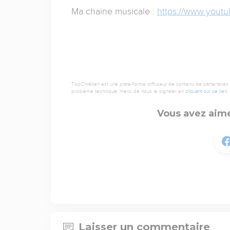
Ma chaine musicale :
https://www.yout
TopChrétien est une plate-forme diffuseur de contenu de partenaires de
problème technique, merci de nous le signaler en
cliquant sur ce lien
.
Vous avez aimé
Laisser un commentaire