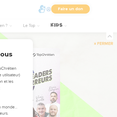
Faire un don
ien ?
Le Top
FERMER
nous
opChrétien
utilisateur)
n et les
:
 du monde…
eurs.