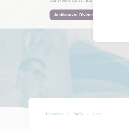
leur expérience est faite pour vous.
Je découvre l’événement
TopChrétien
TopTV
Vidéo