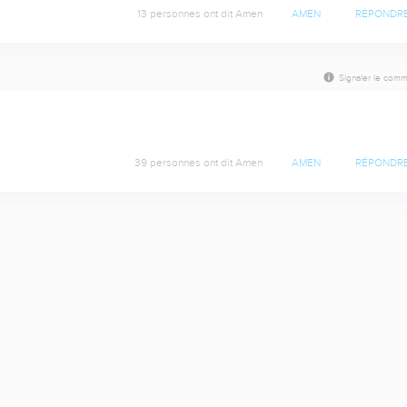
13 personnes ont dit Amen
AMEN
RÉPONDR
Signaler le comm
39 personnes ont dit Amen
AMEN
RÉPONDR