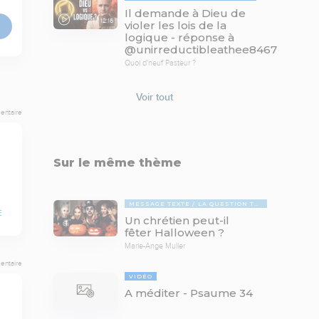
Il demande à Dieu de
12:16
violer les lois de la
logique - réponse à
@unirreductibleathee8467
Quoi d'neuf Pasteur ?
Voir tout
entaire
Sur le même thème
MESSAGE TEXTE
LA QUESTION TABOUE
E
Un chrétien peut-il
fêter Halloween ?
Marie-Ange Muller
entaire
VIDÉO
A méditer - Psaume 34