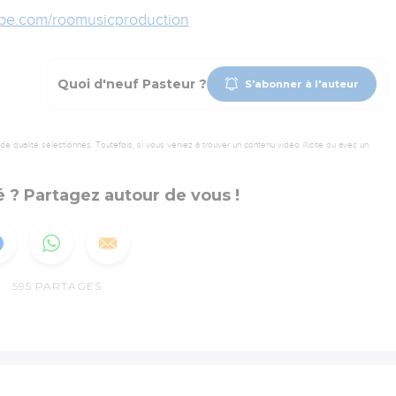
ube.com/roomusicproduction
Quoi d'neuf Pasteur ?
S'abonner à l'auteur
 qualité sélectionnés. Toutefois, si vous veniez à trouver un contenu vidéo illicite ou avec un
 ? Partagez autour de vous !
595
PARTAGES