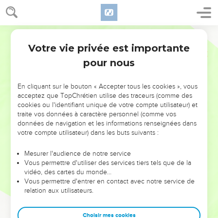
Votre vie privée est importante
pour nous
NE MANQUEZ PAS L’ÉVÉNEMENT
En cliquant sur le bouton « Accepter tous les cookies », vous
DE L’ANNÉE !
acceptez que TopChrétien utilise des traceurs (comme des
cookies ou l'identifiant unique de votre compte utilisateur) et
ET SI LEURS ERREURS POUVAIENT VOUS ÉVITER LES
traite vos données à caractère personnel (comme vos
VOTRES ?
données de navigation et les informations renseignées dans
votre compte utilisateur) dans les buts suivants :
On admire souvent les leaders pour leurs réussites, leur impact,
leur foi ou leur vision. Mais on voit moins les doutes, les erreurs
Mesurer l'audience de notre service
Vous permettre d'utiliser des services tiers tels que de la
et les saisons difficiles qu'ils ont traversés, alors même que ce
vidéo, des cartes du monde…
sont elles qui les ont façonnés.
Vous permettre d'entrer en contact avec notre service de
relation aux utilisateurs.
Dans cette conférence, leaders, entrepreneurs, et responsables
reviennent sur les erreurs marquantes de leur parcours et les
clés pour avancer avec plus de sagesse afin que leurs erreurs
Choisir mes cookies