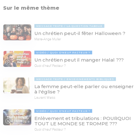
Sur le même thème
MESSAGE TEXTE
LA QUESTION TABOUE
Un chrétien peut-il fêter Halloween ?
Marie-Ange Muller
VIDÉO
QUOI D'NEUF PASTEUR ?
Un chrétien peut il manger Halal ???
17:21
Quoi d'neuf Pasteur ?
MESSAGE TEXTE
ENSEIGNEMENTS BIBLIQUES
La femme peut-elle parler ou enseigner
à l'église ?
Laurent Weiss
VIDÉO
QUOI D'NEUF PASTEUR ?
Enlèvement et tribulations : POURQUOI
78:19
TOUT LE MONDE SE TROMPE ???
Quoi d'neuf Pasteur ?