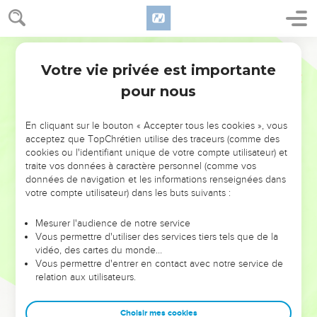
Votre vie privée est importante
pour nous
NE MANQUEZ PAS L’ÉVÉNEMENT
En cliquant sur le bouton « Accepter tous les cookies », vous
DE L’ANNÉE !
acceptez que TopChrétien utilise des traceurs (comme des
cookies ou l'identifiant unique de votre compte utilisateur) et
ET SI LEURS ERREURS POUVAIENT VOUS ÉVITER LES
traite vos données à caractère personnel (comme vos
VOTRES ?
données de navigation et les informations renseignées dans
votre compte utilisateur) dans les buts suivants :
On admire souvent les leaders pour leurs réussites, leur impact,
leur foi ou leur vision. Mais on voit moins les doutes, les erreurs
Mesurer l'audience de notre service
Vous permettre d'utiliser des services tiers tels que de la
et les saisons difficiles qu'ils ont traversés, alors même que ce
vidéo, des cartes du monde…
sont elles qui les ont façonnés.
Vous permettre d'entrer en contact avec notre service de
relation aux utilisateurs.
Dans cette conférence, leaders, entrepreneurs, et responsables
reviennent sur les erreurs marquantes de leur parcours et les
clés pour avancer avec plus de sagesse afin que leurs erreurs
Choisir mes cookies