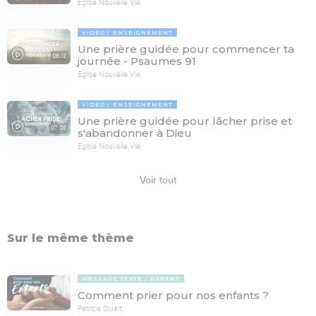
Eglise Nouvelle Vie
VIDÉO
ENSEIGNEMENT
Une prière guidée pour commencer ta
06:18
journée - Psaumes 91
Eglise Nouvelle Vie
VIDÉO
ENSEIGNEMENT
Une prière guidée pour lâcher prise et
07:08
s'abandonner à Dieu
Eglise Nouvelle Vie
Voir tout
Sur le même thème
MESSAGE TEXTE
PARENT
Comment prier pour nos enfants ?
Patricia Stuart