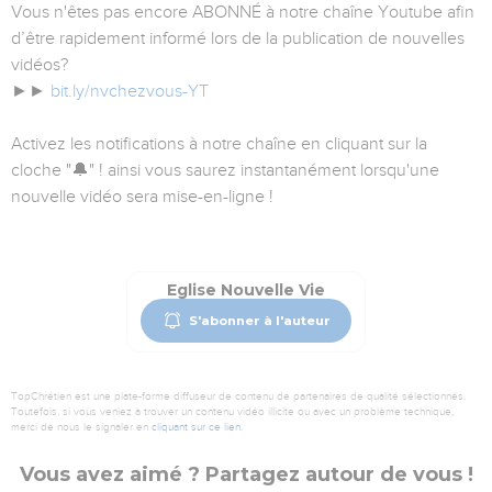
Vous n'êtes pas encore ABONNÉ à notre chaîne Youtube afin
d’être rapidement informé lors de la publication de nouvelles
vidéos?
►►
bit.ly/nvchezvous-YT
Activez les notifications à notre chaîne en cliquant sur la
cloche "🔔" ! ainsi vous saurez instantanément lorsqu'une
nouvelle vidéo sera mise-en-ligne !
Eglise Nouvelle Vie
S'abonner à l'auteur
TopChrétien est une plate-forme diffuseur de contenu de partenaires de qualité sélectionnés.
Toutefois, si vous veniez à trouver un contenu vidéo illicite ou avec un problème technique,
merci de nous le signaler en
cliquant sur ce lien
.
Vous avez aimé ? Partagez autour de vous !