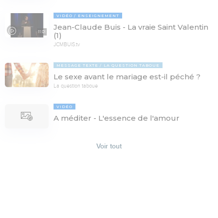
VIDÉO
ENSEIGNEMENT
Jean-Claude Buis - La vraie Saint Valentin
11:01
(1)
JCMBUIS.tv
MESSAGE TEXTE
LA QUESTION TABOUE
Le sexe avant le mariage est-il péché ?
La question taboue
VIDÉO
A méditer - L'essence de l'amour
Voir tout