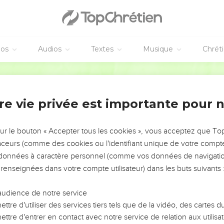
éos
Audios
Textes
Musique
Chrét
re vie privée est importante pour 
NEMENT DE L’ANNÉE !
ÉVITER LES VOTRES ?
sur le bouton « Accepter tous les cookies », vous acceptez que T
traceurs (comme des cookies ou l'identifiant unique de votre compte 
tes, leur impact, leur foi ou leur vision. Mais on voit
s données à caractère personnel (comme vos données de navigatio
fficiles qu'ils ont traversés, alors même que ce sont
 renseignées dans votre compte utilisateur) dans les buts suivants 
audience de notre service
s, et responsables reviennent sur les erreurs
 avancer avec plus de sagesse afin que leurs erreurs
ttre d'utiliser des services tiers tels que de la vidéo, des cartes
un ministère, une équipe, un groupe ou une famille,
ttre d'entrer en contact avec notre service de relation aux utilisat