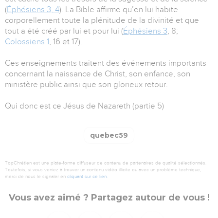
(
Éphésiens 3, 4
). La Bible affirme qu’en lui habite
corporellement toute la plénitude de la divinité et que
tout a été créé par lui et pour lui (
Éphésiens 3
, 8;
Colossiens 1
, 16 et 17).
Ces enseignements traitent des événements importants
concernant la naissance de Christ, son enfance, son
ministère public ainsi que son glorieux retour.
Qui donc est ce Jésus de Nazareth (partie 5)
quebec59
TopChrétien est une plate-forme diffuseur de contenu de partenaires de qualité sélectionnés.
Toutefois, si vous veniez à trouver un contenu vidéo illicite ou avec un problème technique,
merci de nous le signaler en
cliquant sur ce lien
.
Vous avez aimé ? Partagez autour de vous !