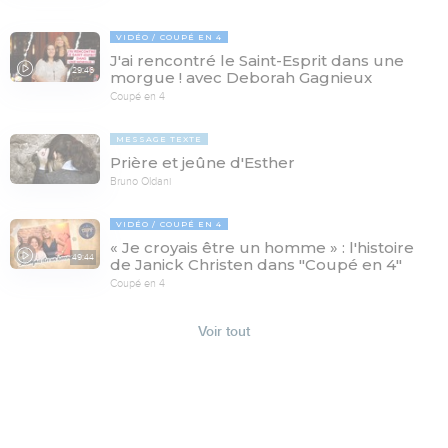
VIDÉO
COUPÉ EN 4
J'ai rencontré le Saint-Esprit dans une
29:46
morgue ! avec Deborah Gagnieux
Coupé en 4
MESSAGE TEXTE
Prière et jeûne d'Esther
Bruno Oldani
VIDÉO
COUPÉ EN 4
« Je croyais être un homme » : l'histoire
49:44
de Janick Christen dans "Coupé en 4"
Coupé en 4
Voir tout