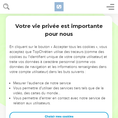
Votre vie privée est importante
pour nous
NE MANQUEZ PAS L’ÉVÉNEMENT
En cliquant sur le bouton « Accepter tous les cookies », vous
DE L’ANNÉE !
acceptez que TopChrétien utilise des traceurs (comme des
cookies ou l'identifiant unique de votre compte utilisateur) et
ET SI LEURS ERREURS POUVAIENT VOUS ÉVITER LES
traite vos données à caractère personnel (comme vos
VOTRES ?
données de navigation et les informations renseignées dans
votre compte utilisateur) dans les buts suivants :
On admire souvent les leaders pour leurs réussites, leur impact,
leur foi ou leur vision. Mais on voit moins les doutes, les erreurs
Mesurer l'audience de notre service
Vous permettre d'utiliser des services tiers tels que de la
et les saisons difficiles qu'ils ont traversés, alors même que ce
vidéo, des cartes du monde…
sont elles qui les ont façonnés.
Vous permettre d'entrer en contact avec notre service de
relation aux utilisateurs.
Dans cette conférence, leaders, entrepreneurs, et responsables
reviennent sur les erreurs marquantes de leur parcours et les
clés pour avancer avec plus de sagesse afin que leurs erreurs
Choisir mes cookies