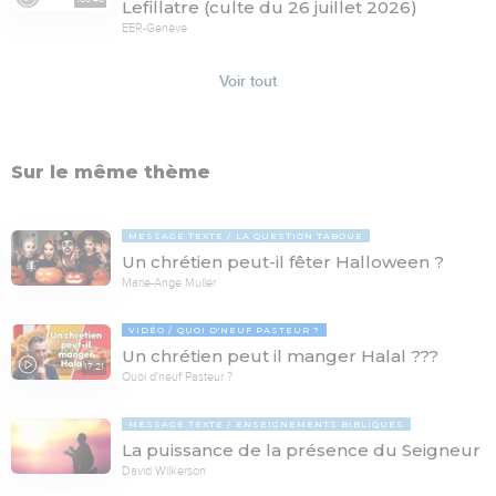
Lefillatre (culte du 26 juillet 2026)
EER-Genève
Voir tout
Sur le même thème
MESSAGE TEXTE
LA QUESTION TABOUE
Un chrétien peut-il fêter Halloween ?
Marie-Ange Muller
VIDÉO
QUOI D'NEUF PASTEUR ?
Un chrétien peut il manger Halal ???
17:21
Quoi d'neuf Pasteur ?
MESSAGE TEXTE
ENSEIGNEMENTS BIBLIQUES
La puissance de la présence du Seigneur
David Wilkerson