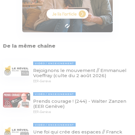
De la même chaîne
VIDÉO
ENSEIGNEMENT
Rejoignons le mouvement // Emmanuel
73:29
Voeffray (culte du 2 août 2026)
EER-Genève
VIDÉO
ENSEIGNEMENT
Prends courage ! (244) - Walter Zanzen
10:35
(EER Genève)
EER-Genève
VIDÉO
ENSEIGNEMENT
Une foi qui crée des espaces // Franck
103:48