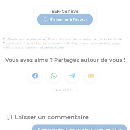
EER-Genève
S'abonner à l'auteur
TopChrétien est une plate-forme diffuseur de contenu de partenaires de qualité sélectionnés.
Toutefois, si vous veniez à trouver un contenu vidéo illicite ou avec un problème technique,
merci de nous le signaler en
cliquant sur ce lien
.
Vous avez aimé ? Partagez autour de vous !
2
PARTAGES
Laisser un commentaire
Connectez-vous pour poster un commentaire