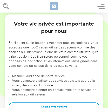
Votre vie privée est importante
pour nous
NE MANQUEZ PAS L’ÉVÉNEMENT
En cliquant sur le bouton « Accepter tous les cookies », vous
DE L’ANNÉE !
acceptez que TopChrétien utilise des traceurs (comme des
cookies ou l'identifiant unique de votre compte utilisateur) et
ET SI LEURS ERREURS POUVAIENT VOUS ÉVITER LES
traite vos données à caractère personnel (comme vos
VOTRES ?
données de navigation et les informations renseignées dans
votre compte utilisateur) dans les buts suivants :
On admire souvent les leaders pour leurs réussites, leur impact,
leur foi ou leur vision. Mais on voit moins les doutes, les erreurs
Mesurer l'audience de notre service
Vous permettre d'utiliser des services tiers tels que de la
et les saisons difficiles qu'ils ont traversés, alors même que ce
vidéo, des cartes du monde…
sont elles qui les ont façonnés.
Vous permettre d'entrer en contact avec notre service de
relation aux utilisateurs.
Dans cette conférence, leaders, entrepreneurs, et responsables
reviennent sur les erreurs marquantes de leur parcours et les
clés pour avancer avec plus de sagesse afin que leurs erreurs
Choisir mes cookies