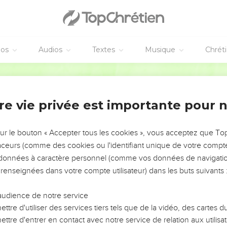
éos
Audios
Textes
Musique
Chrét
re vie privée est importante pour 
NEMENT DE L’ANNÉE !
ÉVITER LES VOTRES ?
sur le bouton « Accepter tous les cookies », vous acceptez que T
traceurs (comme des cookies ou l'identifiant unique de votre compte 
tes, leur impact, leur foi ou leur vision. Mais on voit
s données à caractère personnel (comme vos données de navigatio
fficiles qu'ils ont traversés, alors même que ce sont
 renseignées dans votre compte utilisateur) dans les buts suivants 
audience de notre service
s, et responsables reviennent sur les erreurs
 avancer avec plus de sagesse afin que leurs erreurs
ttre d'utiliser des services tiers tels que de la vidéo, des cartes
un ministère, une équipe, un groupe ou une famille,
ttre d'entrer en contact avec notre service de relation aux utilisat