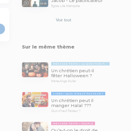
Jacob - Le pacificateur
33:06
Eglise Lille Métropole
Voir tout
Sur le même thème
MESSAGE TEXTE
LA QUESTION TABOUE
Un chrétien peut-il
fêter Halloween ?
Marie-Ange Muller
VIDÉO
QUOI D'NEUF PASTEUR ?
Un chrétien peut il
17:21
manger Halal ???
Quoi d'neuf Pasteur ?
MESSAGE TEXTE
COUPLE
Qu’a-t-on le droit de