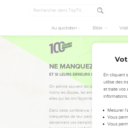
Au quotidien
Bible
Vid
Vot
NE MANQUEZ PAS L’ÉVÉ
ET SI LEURS ERREURS POUVAIENT VOUS 
En cliquant 
utilise des 
On admire souvent les leaders pour leurs réussi
et traite vo
moins les doutes, les erreurs et les saisons di
informations
elles qui les ont façonnés.
Mesurer l'
Dans cette conférence, leaders, entrepreneur
marquantes de leur parcours et les clés pour
Vous perme
deviennent vos tremplins. Que vous guidiez 
Vous perme