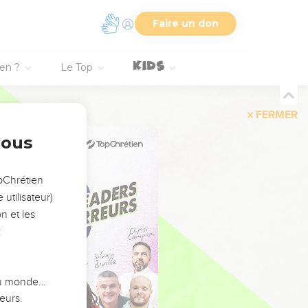
Faire un don
ien ?
Le Top
FERMER
nous
opChrétien
utilisateur)
n et les
:
 du monde…
eurs.