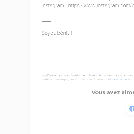
Instagram : https://www.instagram.com/e
___
Soyez bénis !
TopChrétien est une plate-forme diffuseur de contenu de partenaires de
problème technique, merci de nous le signaler en
cliquant sur ce lien
.
Vous avez aimé