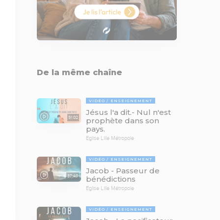
De la même chaîne
VIDÉO
ENSEIGNEMENT
Jésus l'a dit.- Nul n'est
51:02
prophète dans son
pays.
Eglise Lille Métropole
VIDÉO
ENSEIGNEMENT
Jacob - Passeur de
37:48
bénédictions
Eglise Lille Métropole
VIDÉO
ENSEIGNEMENT