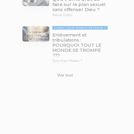
faire sur le plan sexuel
sans offenser Dieu ?
Rachel Dufour
VIDÉO
QUOI D'NEUF PASTEUR ?
Enlèvement et
78:19
tribulations :
POURQUOI TOUT LE
MONDE SE TROMPE
???
Quoi d'neuf Pasteur ?
Voir tout