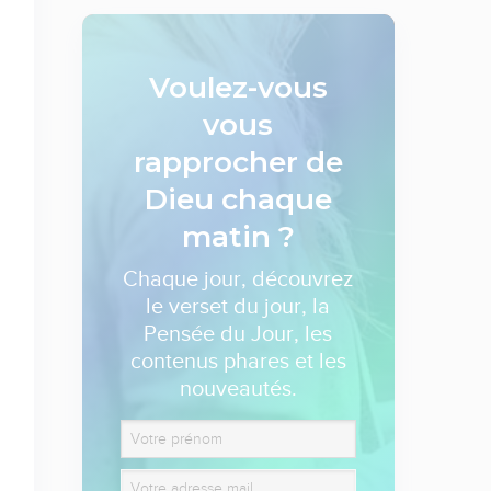
Voulez-vous
vous
rapprocher de
Dieu
chaque
matin ?
Chaque jour, découvrez
le verset du jour, la
Pensée du Jour, les
contenus phares et les
nouveautés.