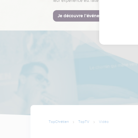
leur expérience est faite pour vous.
Je découvre l’événement
TopChrétien
TopTV
Vidéo