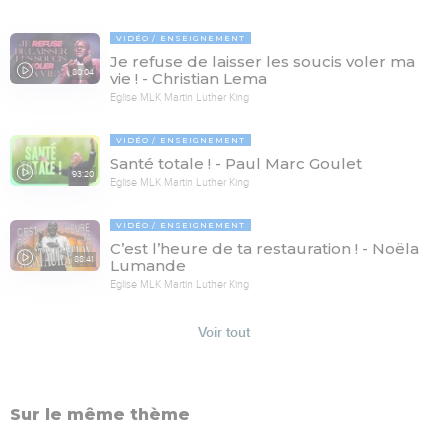
VIDÉO
ENSEIGNEMENT
Je refuse de laisser les soucis voler ma
80:04
vie ! - Christian Lema
Eglise MLK Martin Luther King
VIDÉO
ENSEIGNEMENT
Santé totale ! - Paul Marc Goulet
93:20
Eglise MLK Martin Luther King
VIDÉO
ENSEIGNEMENT
C’est l’heure de ta restauration ! - Noëla
88:41
Lumande
Eglise MLK Martin Luther King
Voir tout
Sur le même thème