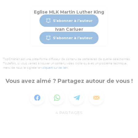
Eglise MLK Martin Luther King
S'abonner à l'auteur
Ivan Carluer
S'abonner à l'auteur
TopChrétien est une plate-forme diffuseur de contenu de partenaires de qualité sélectionnés.
Toutefois, si vous veniez à trouver un contenu vidéo illicite ou avec un problème technique,
merci de nous le signaler en
cliquant sur ce lien
.
Vous avez aimé ? Partagez autour de vous !
4
PARTAGES