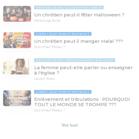
MESSAGE TEXTE
LA QUESTION TABOUE
Un chrétien peut-il fêter Halloween ?
Marie-Ange Muller
VIDÉO
QUOI D'NEUF PASTEUR ?
Un chrétien peut il manger Halal ???
17:21
Quoi d'neuf Pasteur ?
MESSAGE TEXTE
ENSEIGNEMENTS BIBLIQUES
La femme peut-elle parler ou enseigner
à l'église ?
Laurent Weiss
VIDÉO
QUOI D'NEUF PASTEUR ?
Enlèvement et tribulations : POURQUOI
78:19
TOUT LE MONDE SE TROMPE ???
Quoi d'neuf Pasteur ?
Voir tout