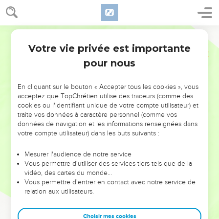
Votre vie privée est importante
pour nous
NE MANQUEZ PAS L’ÉVÉNEMENT
En cliquant sur le bouton « Accepter tous les cookies », vous
DE L’ANNÉE !
acceptez que TopChrétien utilise des traceurs (comme des
cookies ou l'identifiant unique de votre compte utilisateur) et
ET SI LEURS ERREURS POUVAIENT VOUS ÉVITER LES
traite vos données à caractère personnel (comme vos
VOTRES ?
données de navigation et les informations renseignées dans
votre compte utilisateur) dans les buts suivants :
On admire souvent les leaders pour leurs réussites, leur impact,
leur foi ou leur vision. Mais on voit moins les doutes, les erreurs
Mesurer l'audience de notre service
Vous permettre d'utiliser des services tiers tels que de la
et les saisons difficiles qu'ils ont traversés, alors même que ce
vidéo, des cartes du monde…
sont elles qui les ont façonnés.
Vous permettre d'entrer en contact avec notre service de
relation aux utilisateurs.
Dans cette conférence, leaders, entrepreneurs, et responsables
reviennent sur les erreurs marquantes de leur parcours et les
clés pour avancer avec plus de sagesse afin que leurs erreurs
Choisir mes cookies