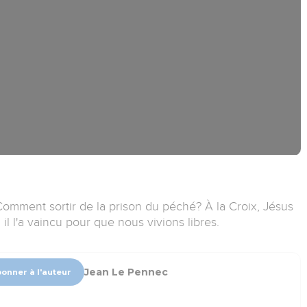
ment sortir de la prison du péché? À la Croix, Jésus
l l'a vaincu pour que nous vivions libres.
Jean Le Pennec
bonner à l'auteur