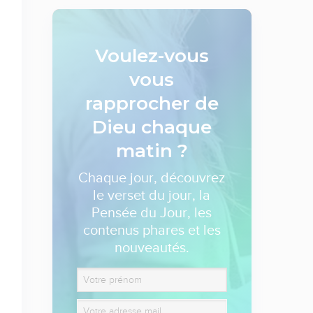
Voulez-vous
vous
rapprocher de
Dieu
chaque
matin ?
Chaque jour, découvrez
le verset du jour, la
Pensée du Jour, les
contenus phares et les
nouveautés.