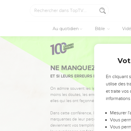
Au quotidien
Bible
Vid
Vot
NE MANQUEZ PAS L’ÉVÉ
ET SI LEURS ERREURS POUVAIENT VOUS 
En cliquant 
utilise des 
On admire souvent les leaders pour leurs réussi
et traite vo
moins les doutes, les erreurs et les saisons di
informations
elles qui les ont façonnés.
Mesurer l'
Dans cette conférence, leaders, entrepreneur
marquantes de leur parcours et les clés pour
Vous perme
deviennent vos tremplins. Que vous guidiez 
Vous perme