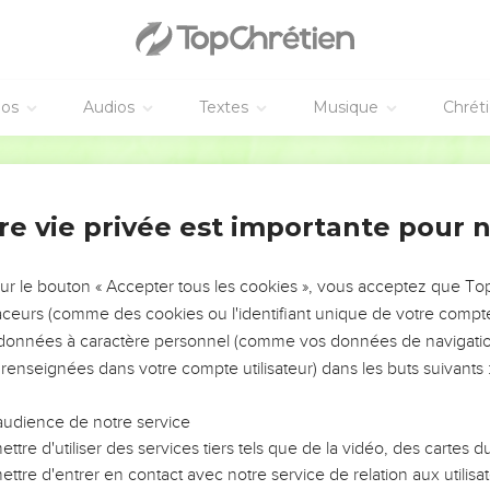
éos
Audios
Textes
Musique
Chrét
re vie privée est importante pour 
NEMENT DE L’ANNÉE !
ÉVITER LES VOTRES ?
sur le bouton « Accepter tous les cookies », vous acceptez que T
traceurs (comme des cookies ou l'identifiant unique de votre compte 
tes, leur impact, leur foi ou leur vision. Mais on voit
s données à caractère personnel (comme vos données de navigatio
fficiles qu'ils ont traversés, alors même que ce sont
 renseignées dans votre compte utilisateur) dans les buts suivants 
audience de notre service
s, et responsables reviennent sur les erreurs
 avancer avec plus de sagesse afin que leurs erreurs
ttre d'utiliser des services tiers tels que de la vidéo, des cartes
un ministère, une équipe, un groupe ou une famille,
ttre d'entrer en contact avec notre service de relation aux utilisat