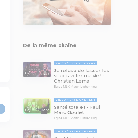
De la même chaîne
VIDÉO
ENSEIGNEMENT
Je refuse de laisser les
80:04
soucis voler ma vie ! -
Christian Lema
Eglise MLK Martin Luther King
VIDÉO
ENSEIGNEMENT
Santé totale ! - Paul
93:20
Marc Goulet
Eglise MLK Martin Luther King
VIDÉO
ENSEIGNEMENT