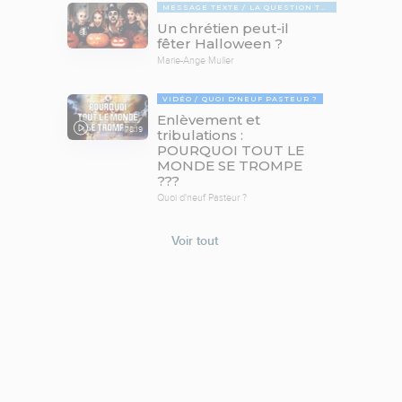
MESSAGE TEXTE
LA QUESTION TABOUE
Un chrétien peut-il
fêter Halloween ?
Marie-Ange Muller
VIDÉO
QUOI D'NEUF PASTEUR ?
Enlèvement et
78:19
tribulations :
POURQUOI TOUT LE
MONDE SE TROMPE
???
Quoi d'neuf Pasteur ?
Voir tout