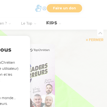
Faire un don
ien ?
Le Top
FERMER
nous
opChrétien
utilisateur)
n et les
:
 du monde…
eurs.