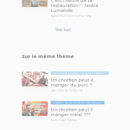
C’est l’heure de ta
88:41
restauration ! - Noëla
Lumande
Eglise MLK Martin Luther King
Voir tout
Sur le même thème
MESSAGE TEXTE
LA QUESTION TABOUE
Un chrétien peut-il
manger du porc ?
Jean-Claude Guillaume
VIDÉO
QUOI D'NEUF PASTEUR ?
Un chrétien peut il
17:21
manger Halal ???
Quoi d'neuf Pasteur ?