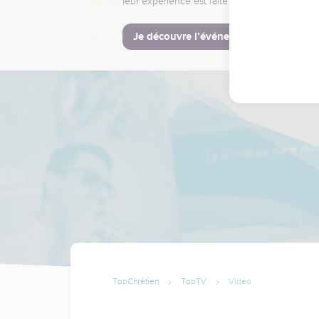
leur expérience est faite pour vous.
Je découvre l’événement
TopChrétien
TopTV
Vidéo