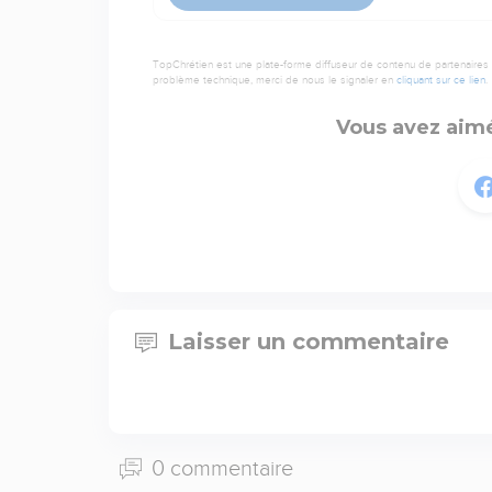
TopChrétien est une plate-forme diffuseur de contenu de partenaires de
problème technique, merci de nous le signaler en
cliquant sur ce lien
.
Vous avez aimé
Laisser un commentaire
0 commentaire