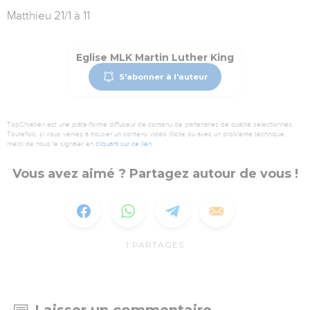
Matthieu 21/1 à 11
Eglise MLK Martin Luther King
S'abonner à l'auteur
TopChrétien est une plate-forme diffuseur de contenu de partenaires de qualité sélectionnés.
Toutefois, si vous veniez à trouver un contenu vidéo illicite ou avec un problème technique,
merci de nous le signaler en
cliquant sur ce lien
.
Vous avez aimé ? Partagez autour de vous !
1
PARTAGES