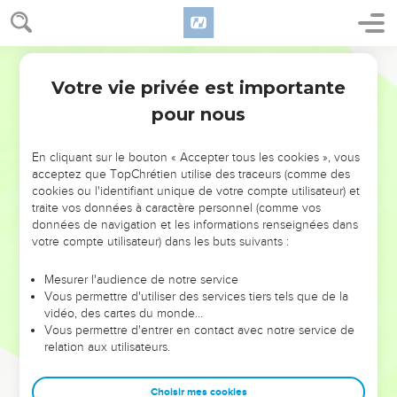
Votre vie privée est importante
pour nous
NE MANQUEZ PAS L’ÉVÉNEMENT
En cliquant sur le bouton « Accepter tous les cookies », vous
DE L’ANNÉE !
acceptez que TopChrétien utilise des traceurs (comme des
cookies ou l'identifiant unique de votre compte utilisateur) et
ET SI LEURS ERREURS POUVAIENT VOUS ÉVITER LES
traite vos données à caractère personnel (comme vos
VOTRES ?
données de navigation et les informations renseignées dans
votre compte utilisateur) dans les buts suivants :
On admire souvent les leaders pour leurs réussites, leur impact,
leur foi ou leur vision. Mais on voit moins les doutes, les erreurs
Mesurer l'audience de notre service
Vous permettre d'utiliser des services tiers tels que de la
et les saisons difficiles qu'ils ont traversés, alors même que ce
vidéo, des cartes du monde…
sont elles qui les ont façonnés.
Vous permettre d'entrer en contact avec notre service de
relation aux utilisateurs.
Dans cette conférence, leaders, entrepreneurs, et responsables
reviennent sur les erreurs marquantes de leur parcours et les
clés pour avancer avec plus de sagesse afin que leurs erreurs
Choisir mes cookies