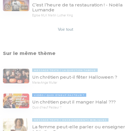
C’est l’heure de ta restauration ! - Noëla
88:41
Lumande
Eglise MLK Martin Luther King
Voir tout
Sur le même thème
MESSAGE TEXTE
LA QUESTION TABOUE
Un chrétien peut-il fêter Halloween ?
Marie-Ange Muller
VIDÉO
QUOI D'NEUF PASTEUR ?
Un chrétien peut il manger Halal ???
17:21
Quoi d'neuf Pasteur ?
MESSAGE TEXTE
ENSEIGNEMENTS BIBLIQUES
La femme peut-elle parler ou enseigner