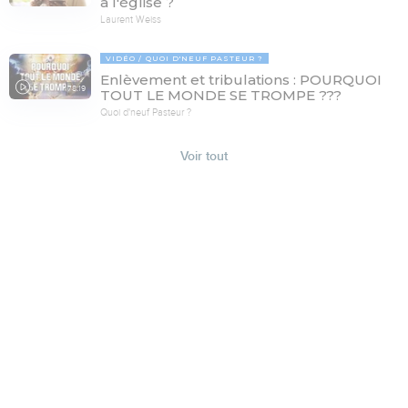
à l'église ?
Laurent Weiss
VIDÉO
QUOI D'NEUF PASTEUR ?
Enlèvement et tribulations : POURQUOI
78:19
TOUT LE MONDE SE TROMPE ???
Quoi d'neuf Pasteur ?
Voir tout