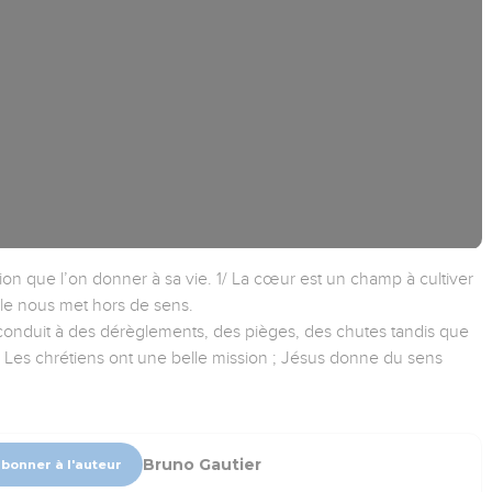
on que l’on donner à sa vie. 1/ La cœur est un champ à cultiver
ble nous met hors de sens.
conduit à des dérèglements, des pièges, des chutes tandis que
 Les chrétiens ont une belle mission ; Jésus donne du sens
Bruno Gautier
abonner à l'auteur