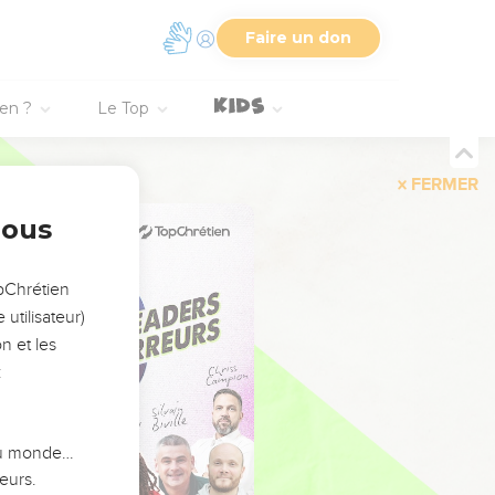
Faire un don
ien ?
Le Top
FERMER
nous
opChrétien
utilisateur)
n et les
:
 du monde…
eurs.