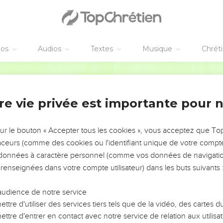
éos
Audios
Textes
Musique
Chrét
re vie privée est importante pour 
NEMENT DE L’ANNÉE !
ÉVITER LES VOTRES ?
sur le bouton « Accepter tous les cookies », vous acceptez que T
traceurs (comme des cookies ou l'identifiant unique de votre compte 
tes, leur impact, leur foi ou leur vision. Mais on voit
s données à caractère personnel (comme vos données de navigatio
fficiles qu'ils ont traversés, alors même que ce sont
 renseignées dans votre compte utilisateur) dans les buts suivants 
audience de notre service
s, et responsables reviennent sur les erreurs
 avancer avec plus de sagesse afin que leurs erreurs
ttre d'utiliser des services tiers tels que de la vidéo, des cartes
un ministère, une équipe, un groupe ou une famille,
ttre d'entrer en contact avec notre service de relation aux utilisat