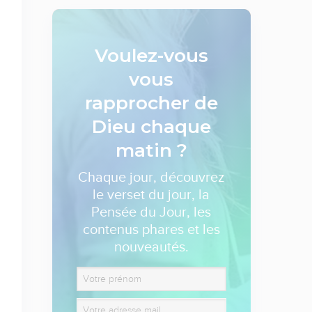
Voulez-vous
vous
rapprocher de
Dieu
chaque
matin ?
Chaque jour, découvrez
le verset du jour, la
Pensée du Jour, les
contenus phares et les
nouveautés.