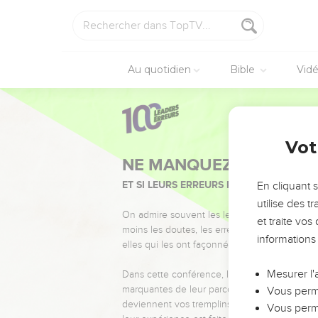
Au quotidien
Bible
Vid
Vot
NE MANQUEZ PAS L’ÉVÉ
ET SI LEURS ERREURS POUVAIENT VOUS 
En cliquant 
utilise des 
On admire souvent les leaders pour leurs réussi
et traite vo
moins les doutes, les erreurs et les saisons di
informations
elles qui les ont façonnés.
Mesurer l'
Dans cette conférence, leaders, entrepreneur
marquantes de leur parcours et les clés pour
Vous perme
deviennent vos tremplins. Que vous guidiez 
Vous perme