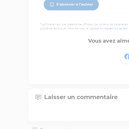
S'abonner à l'auteur
TopChrétien est une plate-forme diffuseur de contenu de partenaires de
problème technique, merci de nous le signaler en
cliquant sur ce lien
.
Vous avez aimé
Laisser un commentaire