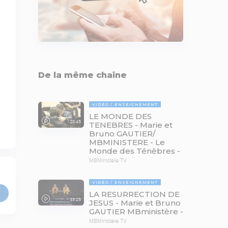
De la même chaîne
VIDÉO
ENSEIGNEMENT
LE MONDE DES
28:45
TENEBRES - Marie et
Bruno GAUTIER/
MBMINISTERE - Le
Monde des Ténèbres -
MBMinistère TV
VIDÉO
ENSEIGNEMENT
LA RESURRECTION DE
33:25
JESUS - Marie et Bruno
GAUTIER MBministère -
MBMinistère TV