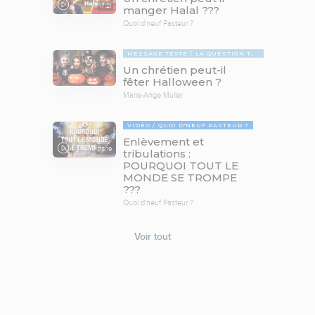
17:21
manger Halal ???
Quoi d'neuf Pasteur ?
MESSAGE TEXTE
LA QUESTION TABOUE
Un chrétien peut-il
fêter Halloween ?
Marie-Ange Muller
VIDÉO
QUOI D'NEUF PASTEUR ?
Enlèvement et
78:19
tribulations :
POURQUOI TOUT LE
MONDE SE TROMPE
???
Quoi d'neuf Pasteur ?
Voir tout