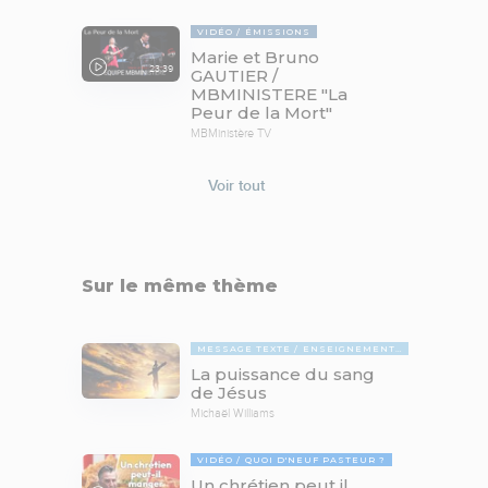
VIDÉO
ÉMISSIONS
Marie et Bruno
23:39
GAUTIER /
MBMINISTERE "La
Peur de la Mort"
MBMinistère TV
Voir tout
Sur le même thème
MESSAGE TEXTE
ENSEIGNEMENTS BIBLIQUES
La puissance du sang
de Jésus
Michaël Williams
VIDÉO
QUOI D'NEUF PASTEUR ?
Un chrétien peut il