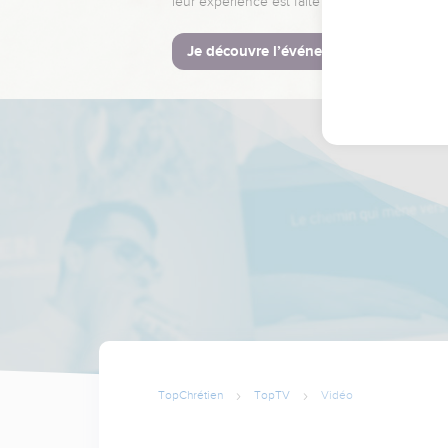
leur expérience est faite pour vous.
Je découvre l’événement
TopChrétien
TopTV
Vidéo