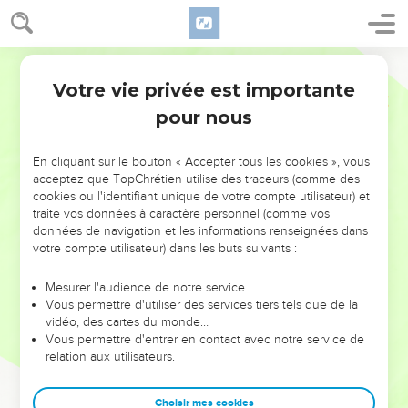
Votre vie privée est importante
pour nous
NE MANQUEZ PAS L’ÉVÉNEMENT
En cliquant sur le bouton « Accepter tous les cookies », vous
DE L’ANNÉE !
acceptez que TopChrétien utilise des traceurs (comme des
cookies ou l'identifiant unique de votre compte utilisateur) et
ET SI LEURS ERREURS POUVAIENT VOUS ÉVITER LES
traite vos données à caractère personnel (comme vos
VOTRES ?
données de navigation et les informations renseignées dans
votre compte utilisateur) dans les buts suivants :
On admire souvent les leaders pour leurs réussites, leur impact,
leur foi ou leur vision. Mais on voit moins les doutes, les erreurs
Mesurer l'audience de notre service
Vous permettre d'utiliser des services tiers tels que de la
et les saisons difficiles qu'ils ont traversés, alors même que ce
vidéo, des cartes du monde…
sont elles qui les ont façonnés.
Vous permettre d'entrer en contact avec notre service de
relation aux utilisateurs.
Dans cette conférence, leaders, entrepreneurs, et responsables
reviennent sur les erreurs marquantes de leur parcours et les
clés pour avancer avec plus de sagesse afin que leurs erreurs
Choisir mes cookies