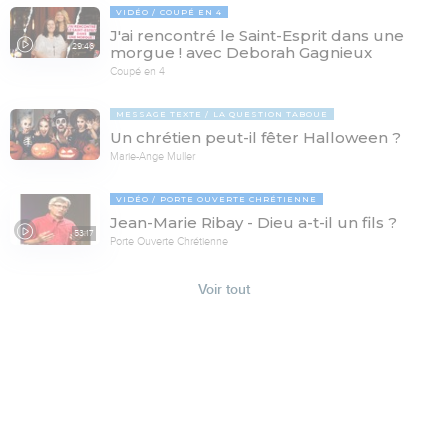
VIDÉO
COUPÉ EN 4
J'ai rencontré le Saint-Esprit dans une
29:46
morgue ! avec Deborah Gagnieux
Coupé en 4
MESSAGE TEXTE
LA QUESTION TABOUE
Un chrétien peut-il fêter Halloween ?
Marie-Ange Muller
VIDÉO
PORTE OUVERTE CHRÉTIENNE
Jean-Marie Ribay - Dieu a-t-il un fils ?
53:17
Porte Ouverte Chrétienne
Voir tout