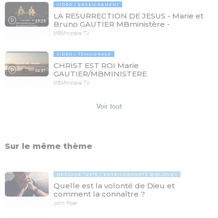
VIDÉO
ENSEIGNEMENT
LA RESURRECTION DE JESUS - Marie et
33:25
Bruno GAUTIER MBministère -
MBMinistère TV
VIDÉO
TÉMOIGNAGE
CHRIST EST ROI Marie
04:57
GAUTIER/MBMINISTERE
MBMinistère TV
Voir tout
Sur le même thème
MESSAGE TEXTE
ENSEIGNEMENTS BIBLIQUES
Quelle est la volonté de Dieu et
comment la connaître ?
John Piper