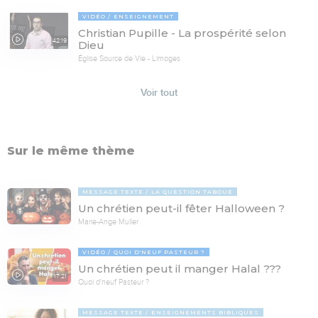
VIDÉO
ENSEIGNEMENT
Christian Pupille - La prospérité selon
42:19
Dieu
Église Source de Vie - Limoges
Voir tout
Sur le même thème
MESSAGE TEXTE
LA QUESTION TABOUE
Un chrétien peut-il fêter Halloween ?
Marie-Ange Muller
VIDÉO
QUOI D'NEUF PASTEUR ?
Un chrétien peut il manger Halal ???
17:21
Quoi d'neuf Pasteur ?
MESSAGE TEXTE
ENSEIGNEMENTS BIBLIQUES