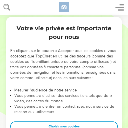
Votre vie privée est importante
pour nous
NE MANQUEZ PAS L’ÉVÉNEMENT
En cliquant sur le bouton « Accepter tous les cookies », vous
DE L’ANNÉE !
acceptez que TopChrétien utilise des traceurs (comme des
cookies ou l'identifiant unique de votre compte utilisateur) et
ET SI LEURS ERREURS POUVAIENT VOUS ÉVITER LES
traite vos données à caractère personnel (comme vos
VOTRES ?
données de navigation et les informations renseignées dans
votre compte utilisateur) dans les buts suivants :
On admire souvent les leaders pour leurs réussites, leur impact,
leur foi ou leur vision. Mais on voit moins les doutes, les erreurs
Mesurer l'audience de notre service
Vous permettre d'utiliser des services tiers tels que de la
et les saisons difficiles qu'ils ont traversés, alors même que ce
vidéo, des cartes du monde…
sont elles qui les ont façonnés.
Vous permettre d'entrer en contact avec notre service de
relation aux utilisateurs.
Dans cette conférence, leaders, entrepreneurs, et responsables
reviennent sur les erreurs marquantes de leur parcours et les
clés pour avancer avec plus de sagesse afin que leurs erreurs
Choisir mes cookies