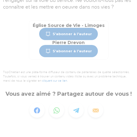
l'engager sur la voie du service. Ne voulons-nous pas les
connaître et les mettre en oeuvre dans nos vies ?
Église Source de Vie - Limoges
S'abonner à l'auteur
Pierre Drevon
S'abonner à l'auteur
TopChrétien est une plate-forme diffuseur de contenu de partenaires de qualité sélectionnés.
Toutefois, si vous veniez à trouver un contenu vidéo illicite ou avec un problème technique,
merci de nous le signaler en
cliquant sur ce lien
.
Vous avez aimé ? Partagez autour de vous !