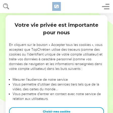
Votre vie privée est importante
pour nous
NE MANQUEZ PAS L’ÉVÉNEMENT
En cliquant sur le bouton « Accepter tous les cookies », vous
DE L’ANNÉE !
acceptez que TopChrétien utilise des traceurs (comme des
cookies ou l'identifiant unique de votre compte utilisateur) et
ET SI LEURS ERREURS POUVAIENT VOUS ÉVITER LES
traite vos données à caractère personnel (comme vos
VOTRES ?
données de navigation et les informations renseignées dans
votre compte utilisateur) dans les buts suivants :
On admire souvent les leaders pour leurs réussites, leur impact,
leur foi ou leur vision. Mais on voit moins les doutes, les erreurs
Mesurer l'audience de notre service
Vous permettre d'utiliser des services tiers tels que de la
et les saisons difficiles qu'ils ont traversés, alors même que ce
vidéo, des cartes du monde…
sont elles qui les ont façonnés.
Vous permettre d'entrer en contact avec notre service de
relation aux utilisateurs.
Dans cette conférence, leaders, entrepreneurs, et responsables
reviennent sur les erreurs marquantes de leur parcours et les
clés pour avancer avec plus de sagesse afin que leurs erreurs
Choisir mes cookies