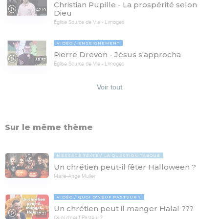
Christian Pupille - La prospérité selon
42:19
Dieu
Église Source de Vie - Limoges
VIDÉO
ENSEIGNEMENT
Pierre Drevon - Jésus s'approcha
35:57
Église Source de Vie - Limoges
Voir tout
Sur le même thème
MESSAGE TEXTE
LA QUESTION TABOUE
Un chrétien peut-il fêter Halloween ?
Marie-Ange Muller
VIDÉO
QUOI D'NEUF PASTEUR ?
Un chrétien peut il manger Halal ???
17:21
Quoi d'neuf Pasteur ?