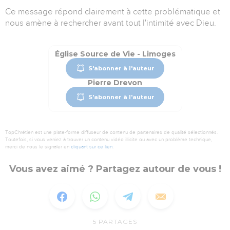
Ce message répond clairement à cette problématique et
nous amène à rechercher avant tout l'intimité avec Dieu.
Église Source de Vie - Limoges
S'abonner à l'auteur
Pierre Drevon
S'abonner à l'auteur
TopChrétien est une plate-forme diffuseur de contenu de partenaires de qualité sélectionnés.
Toutefois, si vous veniez à trouver un contenu vidéo illicite ou avec un problème technique,
merci de nous le signaler en
cliquant sur ce lien
.
Vous avez aimé ? Partagez autour de vous !
5
PARTAGES