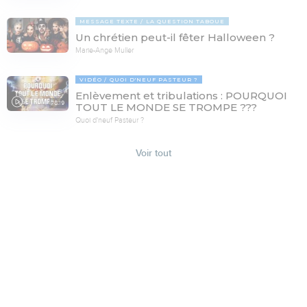
MESSAGE TEXTE
LA QUESTION TABOUE
Un chrétien peut-il fêter Halloween ?
Marie-Ange Muller
VIDÉO
QUOI D'NEUF PASTEUR ?
Enlèvement et tribulations : POURQUOI
78:19
TOUT LE MONDE SE TROMPE ???
Quoi d'neuf Pasteur ?
Voir tout