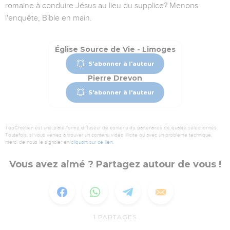
romaine à conduire Jésus au lieu du supplice? Menons
l'enquête, Bible en main.
Église Source de Vie - Limoges
S'abonner à l'auteur
Pierre Drevon
S'abonner à l'auteur
TopChrétien est une plate-forme diffuseur de contenu de partenaires de qualité sélectionnés.
Toutefois, si vous veniez à trouver un contenu vidéo illicite ou avec un problème technique,
merci de nous le signaler en
cliquant sur ce lien
.
Vous avez aimé ? Partagez autour de vous !
1
PARTAGES