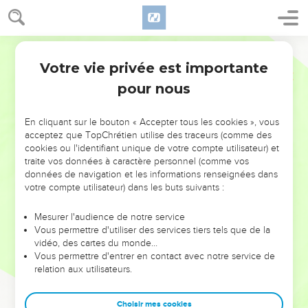
Votre vie privée est importante
pour nous
NE MANQUEZ PAS L’ÉVÉNEMENT
En cliquant sur le bouton « Accepter tous les cookies », vous
DE L’ANNÉE !
acceptez que TopChrétien utilise des traceurs (comme des
cookies ou l'identifiant unique de votre compte utilisateur) et
ET SI LEURS ERREURS POUVAIENT VOUS ÉVITER LES
traite vos données à caractère personnel (comme vos
VOTRES ?
données de navigation et les informations renseignées dans
votre compte utilisateur) dans les buts suivants :
On admire souvent les leaders pour leurs réussites, leur impact,
leur foi ou leur vision. Mais on voit moins les doutes, les erreurs
Mesurer l'audience de notre service
Vous permettre d'utiliser des services tiers tels que de la
et les saisons difficiles qu'ils ont traversés, alors même que ce
vidéo, des cartes du monde…
sont elles qui les ont façonnés.
Vous permettre d'entrer en contact avec notre service de
relation aux utilisateurs.
Dans cette conférence, leaders, entrepreneurs, et responsables
reviennent sur les erreurs marquantes de leur parcours et les
clés pour avancer avec plus de sagesse afin que leurs erreurs
Choisir mes cookies