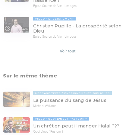
naissance ?
Église Source de Vie - Limoges
VIDÉO
ENSEIGNEMENT
Christian Pupille - La prospérité selon
42:19
Dieu
Église Source de Vie - Limoges
Voir tout
Sur le même thème
MESSAGE TEXTE
ENSEIGNEMENTS BIBLIQUES
La puissance du sang de Jésus
Michaël Williams
VIDÉO
QUOI D'NEUF PASTEUR ?
Un chrétien peut il manger Halal ???
17:21
Quoi d'neuf Pasteur ?