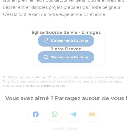
faut en premier lieu nous détourner de la routine et vraiment
désirer entrer dans les projets préparés par notre Seigneur.
C'est la tout le défi de notre expérience chrétienne.
Église Source de Vie - Limoges
S'abonner à l'auteur
Pierre Drevon
S'abonner à l'auteur
TopChrétien est une plate-forme diffuseur de contenu de partenaires de qualité sélectionnés.
Toutefois, si vous veniez à trouver un contenu vidéo illicite ou avec un problème technique,
merci de nous le signaler en
cliquant sur ce lien
.
Vous avez aimé ? Partagez autour de vous !
1
PARTAGES