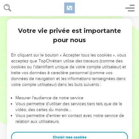
Votre vie privée est importante
pour nous
NE MANQUEZ PAS L’ÉVÉNEMENT
En cliquant sur le bouton « Accepter tous les cookies », vous
DE L’ANNÉE !
acceptez que TopChrétien utilise des traceurs (comme des
cookies ou l'identifiant unique de votre compte utilisateur) et
ET SI LEURS ERREURS POUVAIENT VOUS ÉVITER LES
traite vos données à caractère personnel (comme vos
VOTRES ?
données de navigation et les informations renseignées dans
votre compte utilisateur) dans les buts suivants :
On admire souvent les leaders pour leurs réussites, leur impact,
leur foi ou leur vision. Mais on voit moins les doutes, les erreurs
Mesurer l'audience de notre service
Vous permettre d'utiliser des services tiers tels que de la
et les saisons difficiles qu'ils ont traversés, alors même que ce
vidéo, des cartes du monde…
sont elles qui les ont façonnés.
Vous permettre d'entrer en contact avec notre service de
relation aux utilisateurs.
Dans cette conférence, leaders, entrepreneurs, et responsables
reviennent sur les erreurs marquantes de leur parcours et les
clés pour avancer avec plus de sagesse afin que leurs erreurs
Choisir mes cookies