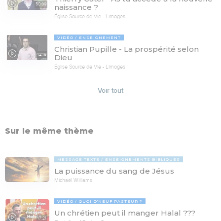
50:09
naissance ?
Église Source de Vie - Limoges
VIDÉO
ENSEIGNEMENT
Christian Pupille - La prospérité selon
42:19
Dieu
Église Source de Vie - Limoges
Voir tout
Sur le même thème
MESSAGE TEXTE
ENSEIGNEMENTS BIBLIQUES
La puissance du sang de Jésus
Michaël Williams
VIDÉO
QUOI D'NEUF PASTEUR ?
Un chrétien peut il manger Halal ???
17:21