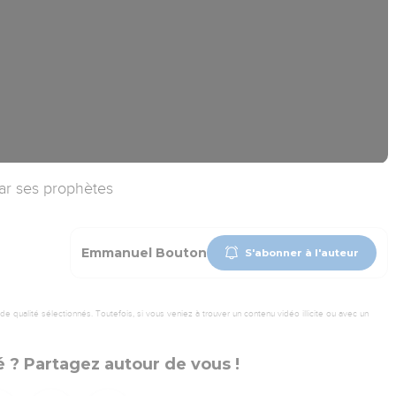
par ses prophètes
Emmanuel Bouton
S'abonner à l'auteur
 qualité sélectionnés. Toutefois, si vous veniez à trouver un contenu vidéo illicite ou avec un
 ? Partagez autour de vous !