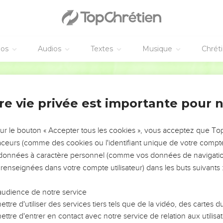
éos
Audios
Textes
Musique
Chrét
re vie privée est importante pour 
NEMENT DE L’ANNÉE !
ÉVITER LES VOTRES ?
sur le bouton « Accepter tous les cookies », vous acceptez que T
traceurs (comme des cookies ou l'identifiant unique de votre compte 
tes, leur impact, leur foi ou leur vision. Mais on voit
s données à caractère personnel (comme vos données de navigatio
fficiles qu'ils ont traversés, alors même que ce sont
 renseignées dans votre compte utilisateur) dans les buts suivants 
audience de notre service
s, et responsables reviennent sur les erreurs
 avancer avec plus de sagesse afin que leurs erreurs
ttre d'utiliser des services tiers tels que de la vidéo, des cartes
un ministère, une équipe, un groupe ou une famille,
ttre d'entrer en contact avec notre service de relation aux utilisat