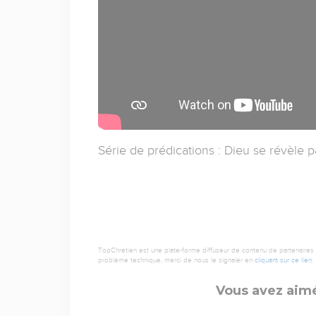
Série de prédications : Dieu se révèle 
TopChrétien est une plate-forme diffuseur de contenu de partenaires de
problème technique, merci de nous le signaler en
cliquant sur ce lien
.
Vous avez aimé