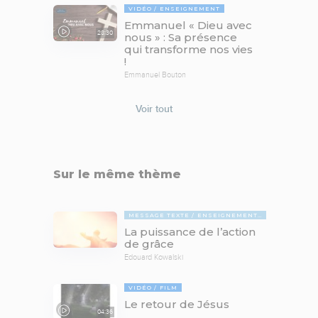
VIDÉO
ENSEIGNEMENT
Emmanuel « Dieu avec
28:30
nous » : Sa présence
qui transforme nos vies
!
Emmanuel Bouton
Voir tout
Sur le même thème
MESSAGE TEXTE
ENSEIGNEMENTS BIBLIQUES
La puissance de l’action
de grâce
Edouard Kowalski
VIDÉO
FILM
Le retour de Jésus
04:36