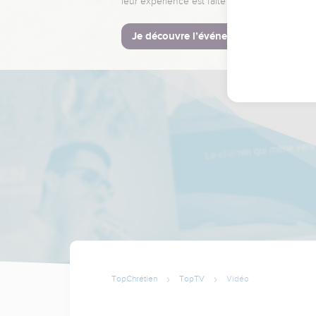
leur expérience est faite pour vous.
Je découvre l’événement
TopChrétien
TopTV
Vidéo