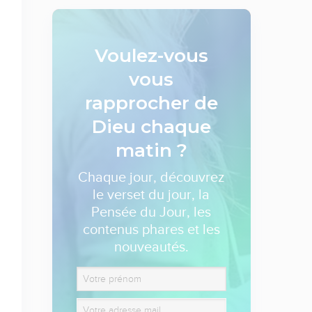
Voulez-vous
vous
rapprocher de
Dieu
chaque
matin ?
Chaque jour, découvrez
le verset du jour, la
Pensée du Jour, les
contenus phares et les
nouveautés.