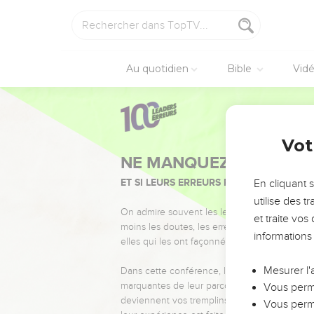
Au quotidien
Bible
Vid
Vot
NE MANQUEZ PAS L’ÉVÉ
ET SI LEURS ERREURS POUVAIENT VOUS 
En cliquant 
utilise des 
On admire souvent les leaders pour leurs réussi
et traite vo
moins les doutes, les erreurs et les saisons di
informations
elles qui les ont façonnés.
Mesurer l'
Dans cette conférence, leaders, entrepreneur
marquantes de leur parcours et les clés pour
Vous perme
deviennent vos tremplins. Que vous guidiez 
Vous perme