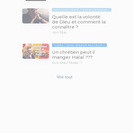
MESSAGE TEXTE
ENSEIGNEMENTS BIBLIQUES
Quelle est la volonté
de Dieu et comment la
connaître ?
John Piper
VIDÉO
QUOI D'NEUF PASTEUR ?
Un chrétien peut il
17:21
manger Halal ???
Quoi d'neuf Pasteur ?
Voir tout