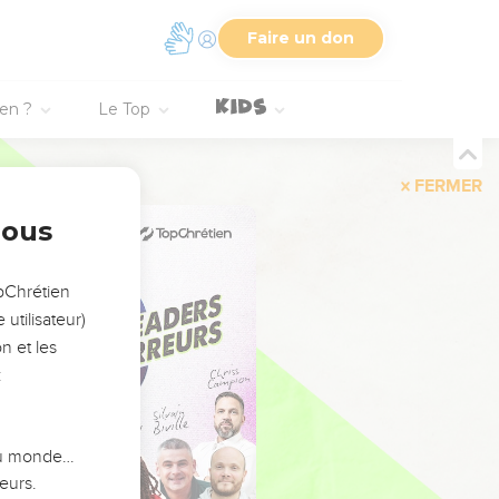
Faire un don
ien ?
Le Top
FERMER
nous
opChrétien
utilisateur)
n et les
:
 du monde…
eurs.