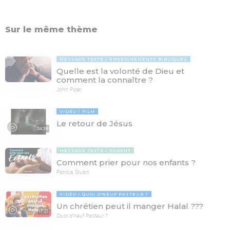
Sur le même thème
MESSAGE TEXTE
ENSEIGNEMENTS BIBLIQUES
Quelle est la volonté de Dieu et
comment la connaître ?
John Piper
VIDÉO
FILM
Le retour de Jésus
04:36
MESSAGE TEXTE
PARENT
Comment prier pour nos enfants ?
Patricia Stuart
VIDÉO
QUOI D'NEUF PASTEUR ?
Un chrétien peut il manger Halal ???
17:21
Quoi d'neuf Pasteur ?