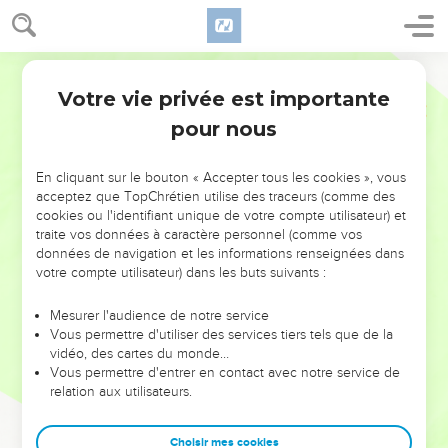
Votre vie privée est importante
pour nous
NE MANQUEZ PAS L’ÉVÉNEMENT
En cliquant sur le bouton « Accepter tous les cookies », vous
DE L’ANNÉE !
acceptez que TopChrétien utilise des traceurs (comme des
cookies ou l'identifiant unique de votre compte utilisateur) et
ET SI LEURS ERREURS POUVAIENT VOUS ÉVITER LES
traite vos données à caractère personnel (comme vos
VOTRES ?
données de navigation et les informations renseignées dans
votre compte utilisateur) dans les buts suivants :
On admire souvent les leaders pour leurs réussites, leur impact,
leur foi ou leur vision. Mais on voit moins les doutes, les erreurs
Mesurer l'audience de notre service
Vous permettre d'utiliser des services tiers tels que de la
et les saisons difficiles qu'ils ont traversés, alors même que ce
vidéo, des cartes du monde…
sont elles qui les ont façonnés.
Vous permettre d'entrer en contact avec notre service de
relation aux utilisateurs.
Dans cette conférence, leaders, entrepreneurs, et responsables
reviennent sur les erreurs marquantes de leur parcours et les
clés pour avancer avec plus de sagesse afin que leurs erreurs
Choisir mes cookies