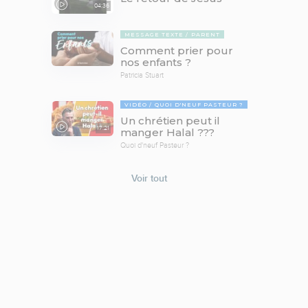
04:36
MESSAGE TEXTE
PARENT
Comment prier pour
nos enfants ?
Patricia Stuart
VIDÉO
QUOI D'NEUF PASTEUR ?
Un chrétien peut il
17:21
manger Halal ???
Quoi d'neuf Pasteur ?
Voir tout