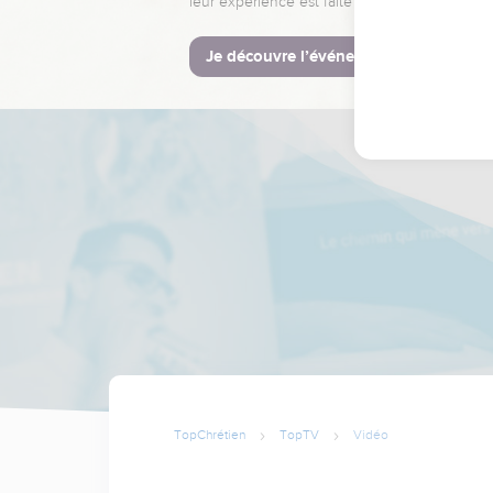
leur expérience est faite pour vous.
Je découvre l’événement
TopChrétien
TopTV
Vidéo