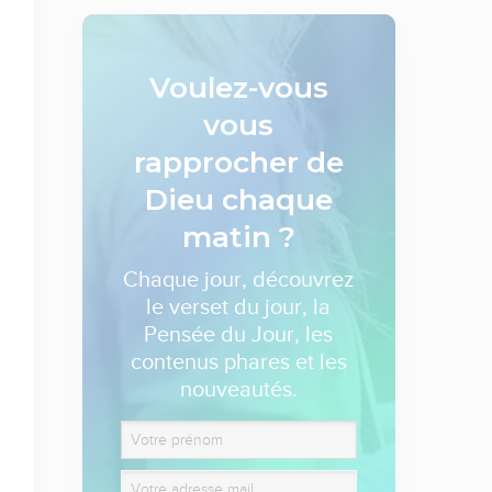
Voulez-vous
vous
rapprocher de
Dieu
chaque
matin ?
Chaque jour, découvrez
le verset du jour, la
Pensée du Jour, les
contenus phares et les
nouveautés.