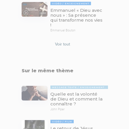
VIDÉO
ENSEIGNEMENT
Emmanuel « Dieu avec
28:30
nous » : Sa présence
qui transforme nos vies
!
Emmanuel Bouton
Voir tout
Sur le même thème
MESSAGE TEXTE
ENSEIGNEMENTS BIBLIQUES
Quelle est la volonté
de Dieu et comment la
connaître ?
John Piper
VIDÉO
FILM
Le retour de Jésus