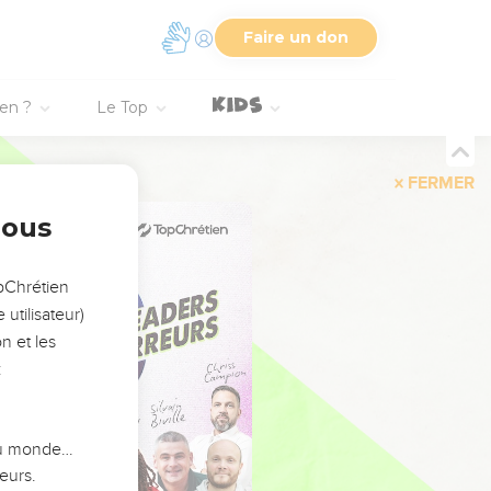
Faire un don
ien ?
Le Top
FERMER
nous
opChrétien
utilisateur)
n et les
:
 du monde…
eurs.