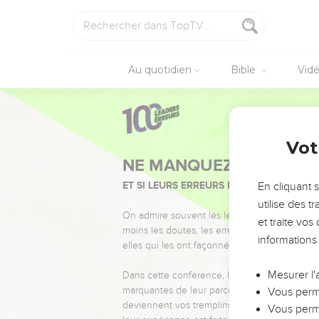
Au quotidien
Bible
Vid
Vot
NE MANQUEZ PAS L’ÉVÉ
ET SI LEURS ERREURS POUVAIENT VOUS 
En cliquant 
utilise des 
On admire souvent les leaders pour leurs réussi
et traite vo
moins les doutes, les erreurs et les saisons di
informations
elles qui les ont façonnés.
Mesurer l'
Dans cette conférence, leaders, entrepreneur
marquantes de leur parcours et les clés pour
Vous perme
deviennent vos tremplins. Que vous guidiez 
Vous perme