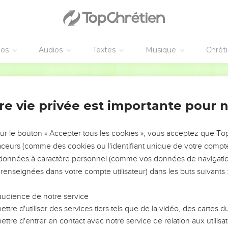
éos
Audios
Textes
Musique
Chrét
re vie privée est importante pour 
NEMENT DE L’ANNÉE !
ÉVITER LES VOTRES ?
sur le bouton « Accepter tous les cookies », vous acceptez que T
traceurs (comme des cookies ou l'identifiant unique de votre compte 
tes, leur impact, leur foi ou leur vision. Mais on voit
s données à caractère personnel (comme vos données de navigatio
fficiles qu'ils ont traversés, alors même que ce sont
 renseignées dans votre compte utilisateur) dans les buts suivants 
audience de notre service
s, et responsables reviennent sur les erreurs
 avancer avec plus de sagesse afin que leurs erreurs
ttre d'utiliser des services tiers tels que de la vidéo, des cartes
un ministère, une équipe, un groupe ou une famille,
ttre d'entrer en contact avec notre service de relation aux utilisat