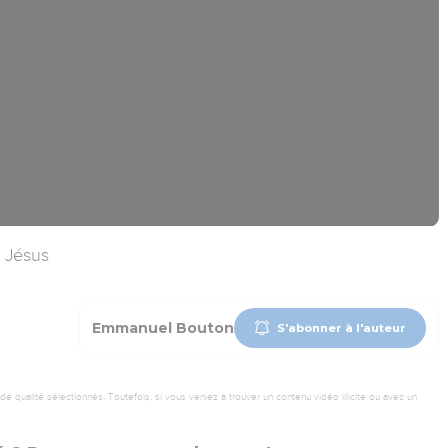
 Jésus
Emmanuel Bouton
S'abonner à l'auteur
 qualité sélectionnés. Toutefois, si vous veniez à trouver un contenu vidéo illicite ou avec un