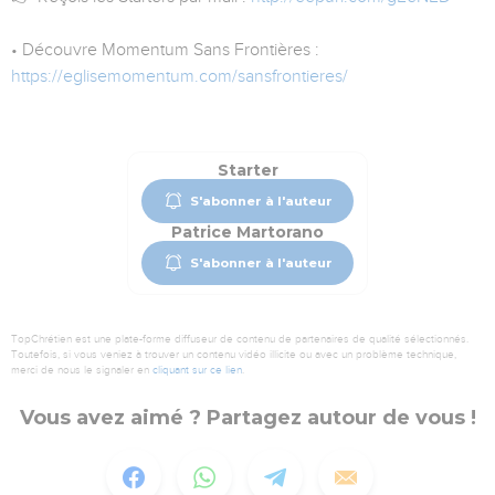
• Découvre Momentum Sans Frontières :
https://eglisemomentum.com/sansfrontieres/
Starter
S'abonner à l'auteur
Patrice Martorano
S'abonner à l'auteur
TopChrétien est une plate-forme diffuseur de contenu de partenaires de qualité sélectionnés.
Toutefois, si vous veniez à trouver un contenu vidéo illicite ou avec un problème technique,
merci de nous le signaler en
cliquant sur ce lien
.
Vous avez aimé ? Partagez autour de vous !