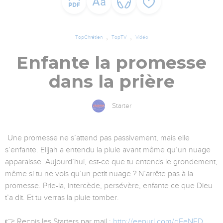
TopChrétien
TopTV
Vidéo
Enfante la promesse
dans la prière
Starter
Une promesse ne s’attend pas passivement, mais elle
s’enfante. Elijah a entendu la pluie avant même qu’un nuage
apparaisse. Aujourd’hui, est-ce que tu entends le grondement,
même si tu ne vois qu’un petit nuage ? N’arrête pas à la
promesse. Prie-la, intercède, persévère, enfante ce que Dieu
t’a dit. Et tu verras la pluie tomber.
👉 Reçois les Starters par mail :
http://eepurl.com/gEeNED