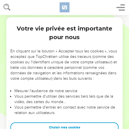
Votre vie privée est importante
pour nous
NE MANQUEZ PAS L’ÉVÉNEMENT
En cliquant sur le bouton « Accepter tous les cookies », vous
DE L’ANNÉE !
acceptez que TopChrétien utilise des traceurs (comme des
cookies ou l'identifiant unique de votre compte utilisateur) et
ET SI LEURS ERREURS POUVAIENT VOUS ÉVITER LES
traite vos données à caractère personnel (comme vos
VOTRES ?
données de navigation et les informations renseignées dans
votre compte utilisateur) dans les buts suivants :
On admire souvent les leaders pour leurs réussites, leur impact,
leur foi ou leur vision. Mais on voit moins les doutes, les erreurs
Mesurer l'audience de notre service
Vous permettre d'utiliser des services tiers tels que de la
et les saisons difficiles qu'ils ont traversés, alors même que ce
vidéo, des cartes du monde…
sont elles qui les ont façonnés.
Vous permettre d'entrer en contact avec notre service de
relation aux utilisateurs.
Dans cette conférence, leaders, entrepreneurs, et responsables
reviennent sur les erreurs marquantes de leur parcours et les
clés pour avancer avec plus de sagesse afin que leurs erreurs
Choisir mes cookies