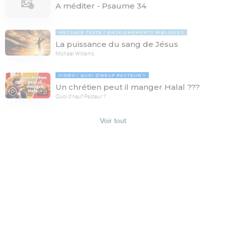
A méditer - Psaume 34
MESSAGE TEXTE
ENSEIGNEMENTS BIBLIQUES
La puissance du sang de Jésus
Michaël Williams
VIDÉO
QUOI D'NEUF PASTEUR ?
Un chrétien peut il manger Halal ???
17:21
Quoi d'neuf Pasteur ?
Voir tout