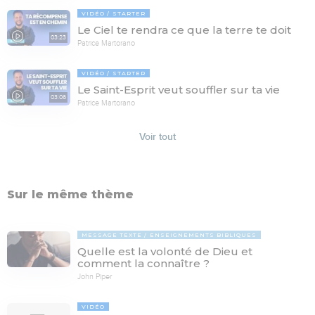
VIDÉO
STARTER
Le Ciel te rendra ce que la terre te doit
03:23
Patrice Martorano
VIDÉO
STARTER
Le Saint-Esprit veut souffler sur ta vie
03:06
Patrice Martorano
Voir tout
Sur le même thème
MESSAGE TEXTE
ENSEIGNEMENTS BIBLIQUES
Quelle est la volonté de Dieu et
comment la connaître ?
John Piper
VIDÉO