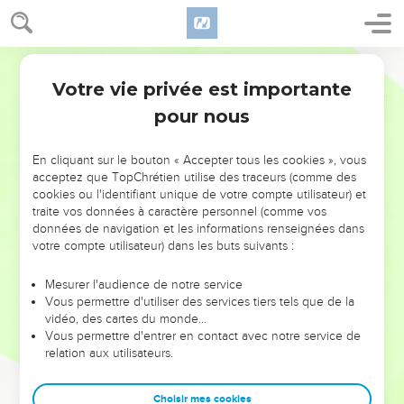
Votre vie privée est importante
pour nous
NE MANQUEZ PAS L’ÉVÉNEMENT
En cliquant sur le bouton « Accepter tous les cookies », vous
DE L’ANNÉE !
acceptez que TopChrétien utilise des traceurs (comme des
cookies ou l'identifiant unique de votre compte utilisateur) et
ET SI LEURS ERREURS POUVAIENT VOUS ÉVITER LES
traite vos données à caractère personnel (comme vos
VOTRES ?
données de navigation et les informations renseignées dans
votre compte utilisateur) dans les buts suivants :
On admire souvent les leaders pour leurs réussites, leur impact,
leur foi ou leur vision. Mais on voit moins les doutes, les erreurs
Mesurer l'audience de notre service
Vous permettre d'utiliser des services tiers tels que de la
et les saisons difficiles qu'ils ont traversés, alors même que ce
vidéo, des cartes du monde…
sont elles qui les ont façonnés.
Vous permettre d'entrer en contact avec notre service de
relation aux utilisateurs.
Dans cette conférence, leaders, entrepreneurs, et responsables
reviennent sur les erreurs marquantes de leur parcours et les
clés pour avancer avec plus de sagesse afin que leurs erreurs
Choisir mes cookies