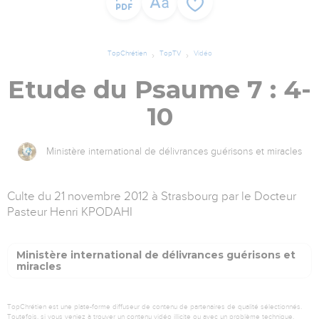
TopChrétien
TopTV
Vidéo
Etude du Psaume 7 : 4-
10
Ministère international de délivrances guérisons et miracles
Culte du 21 novembre 2012 à Strasbourg par le Docteur
Pasteur Henri KPODAHI
Ministère international de délivrances guérisons et
miracles
TopChrétien est une plate-forme diffuseur de contenu de partenaires de qualité sélectionnés.
Toutefois, si vous veniez à trouver un contenu vidéo illicite ou avec un problème technique,