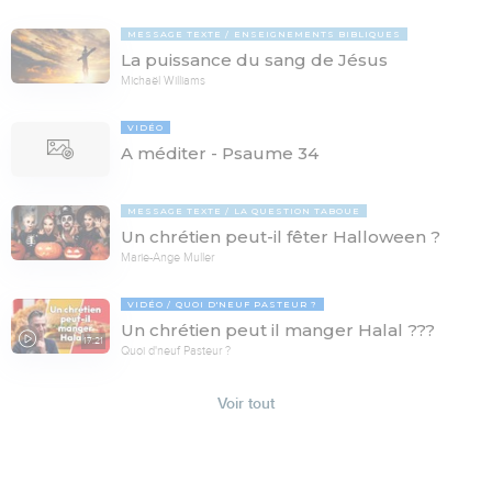
MESSAGE TEXTE
ENSEIGNEMENTS BIBLIQUES
La puissance du sang de Jésus
Michaël Williams
VIDÉO
A méditer - Psaume 34
MESSAGE TEXTE
LA QUESTION TABOUE
Un chrétien peut-il fêter Halloween ?
Marie-Ange Muller
VIDÉO
QUOI D'NEUF PASTEUR ?
Un chrétien peut il manger Halal ???
17:21
Quoi d'neuf Pasteur ?
Voir tout