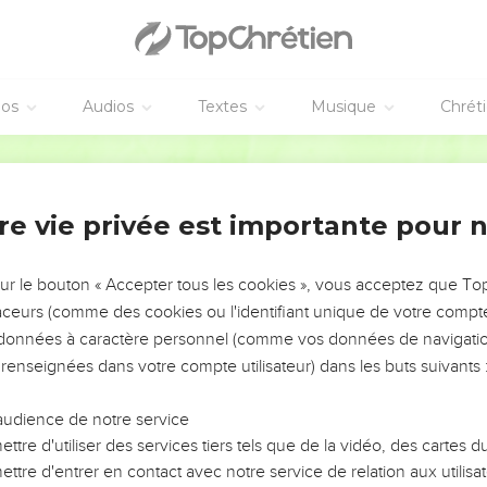
éos
Audios
Textes
Musique
Chrét
re vie privée est importante pour 
NEMENT DE L’ANNÉE !
ÉVITER LES VOTRES ?
sur le bouton « Accepter tous les cookies », vous acceptez que T
traceurs (comme des cookies ou l'identifiant unique de votre compte 
tes, leur impact, leur foi ou leur vision. Mais on voit
s données à caractère personnel (comme vos données de navigatio
fficiles qu'ils ont traversés, alors même que ce sont
 renseignées dans votre compte utilisateur) dans les buts suivants 
audience de notre service
s, et responsables reviennent sur les erreurs
 avancer avec plus de sagesse afin que leurs erreurs
ttre d'utiliser des services tiers tels que de la vidéo, des cartes
un ministère, une équipe, un groupe ou une famille,
ttre d'entrer en contact avec notre service de relation aux utilisat