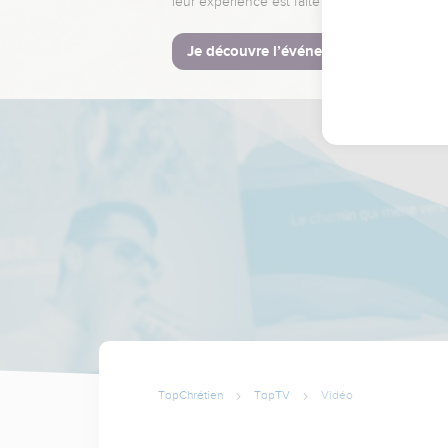
leur expérience est faite pour vous.
Je découvre l’événement
TopChrétien
TopTV
Vidéo