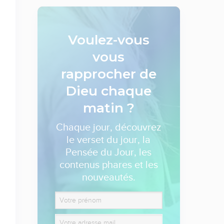
Voulez-vous
vous
rapprocher de
Dieu
chaque
matin ?
Chaque jour, découvrez
le verset du jour, la
Pensée du Jour, les
contenus phares et les
nouveautés.