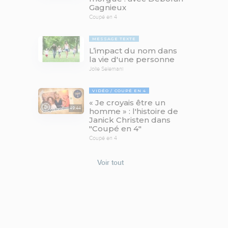
Gagnieux
Coupé en 4
MESSAGE TEXTE
L’impact du nom dans
la vie d'une personne
Jolie Selemani
VIDÉO
COUPÉ EN 4
« Je croyais être un
49:44
homme » : l'histoire de
Janick Christen dans
"Coupé en 4"
Coupé en 4
Voir tout