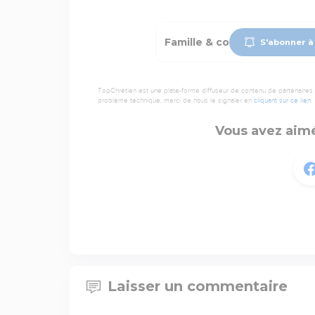
Famille & co
S'abonner à 
TopChrétien est une plate-forme diffuseur de contenu de partenaires de
problème technique, merci de nous le signaler en
cliquant sur ce lien
.
Vous avez aimé
Laisser un commentaire