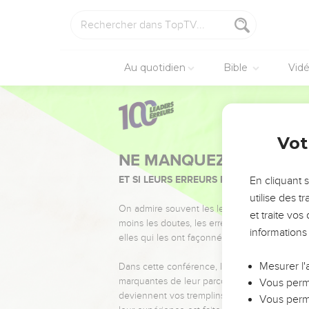
Au quotidien
Bible
Vid
Vot
NE MANQUEZ PAS L’ÉVÉ
ET SI LEURS ERREURS POUVAIENT VOUS 
En cliquant 
utilise des 
On admire souvent les leaders pour leurs réussi
et traite vo
moins les doutes, les erreurs et les saisons di
informations
elles qui les ont façonnés.
Mesurer l'
Dans cette conférence, leaders, entrepreneur
marquantes de leur parcours et les clés pour
Vous perme
deviennent vos tremplins. Que vous guidiez 
Vous perme