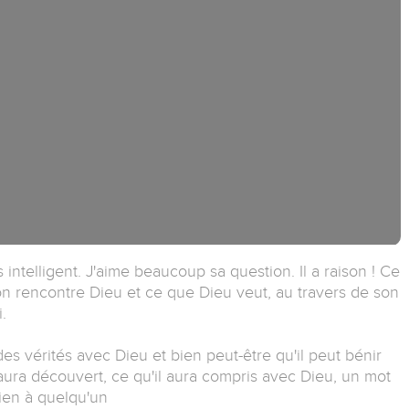
 intelligent. J'aime beaucoup sa question. Il a raison ! Ce
'on rencontre Dieu et ce que Dieu veut, au travers de son
.
des vérités avec Dieu et bien peut-être qu'il peut bénir
 aura découvert, ce qu'il aura compris avec Dieu, un mot
ien à quelqu'un