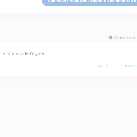
Connectez-vous pour poster un commentaire
Signaler le comm
le chemin de l'église.
AMEN
RÉPONDR