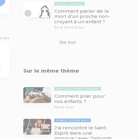
VIDÉO
PARENT
Comment parler de la
mort d’un proche non-
croyant à un enfant ?
Éric et Rachel Dufour
entaire
Voir tout
E
Sur le même thème
MESSAGE TEXTE
PARENT
Comment prier pour
nos enfants ?
Patricia Stuart
VIDÉO
COUPÉ EN 4
J'ai rencontré le Saint-
29:46
Esprit dans une
morgue ! avec Deborah