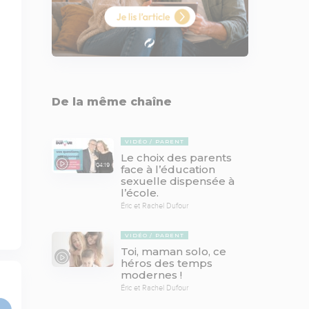
De la même chaîne
VIDÉO
PARENT
Le choix des parents
04:19
face à l’éducation
sexuelle dispensée à
l’école.
Éric et Rachel Dufour
VIDÉO
PARENT
Toi, maman solo, ce
héros des temps
modernes !
Éric et Rachel Dufour