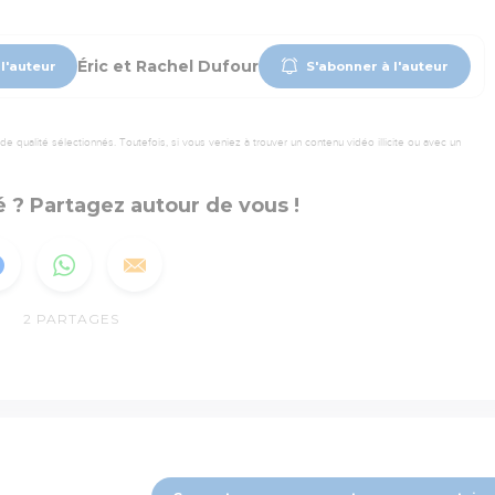
Éric et Rachel Dufour
l'auteur
S'abonner à l'auteur
 qualité sélectionnés. Toutefois, si vous veniez à trouver un contenu vidéo illicite ou avec un
 ? Partagez autour de vous !
2
PARTAGES