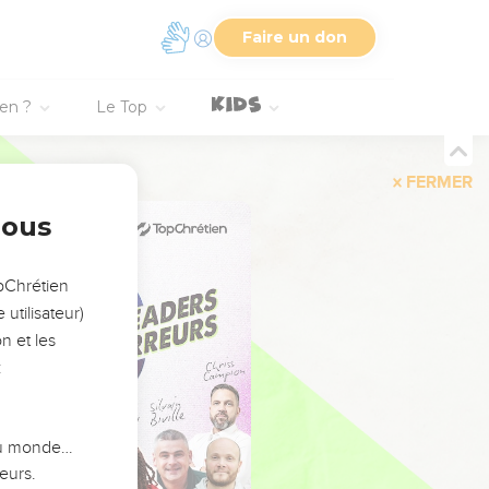
Faire un don
ien ?
Le Top
FERMER
nous
opChrétien
utilisateur)
n et les
:
 du monde…
eurs.